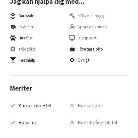
Jag kan hjälpa dig med...
Barnvakt
Måla och bygg
Läxhjälp
Sport och musik
Husdjur
IT support
Trädgård
Företagsjobb
Festhjälp
Övrigt
Meriter
Kan utföra HLR
Har körkort
Röker ej
Har tillgång till bil