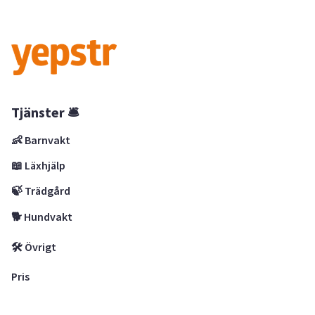
Tjänster 🛎
👶 Barnvakt
📖 Läxhjälp
🍃 Trädgård
🐕 Hundvakt
🛠 Övrigt
Pris