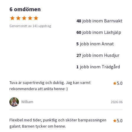
6 omdömen
48
jobb inom
Barnvakt
Genomsnitt av 141 uppdrag
60
jobb inom
Läxhjälp
5
jobb inom
Annat
27
jobb inom
Husdjur
1
jobb inom
Trädgård
Tuva är supertrevlig och duktig. Jag kan varmt
5.0
rekommendera att anlita henne :)
William
2026-06
Flexibel med tider, punktlig och sköter barnpassningen
5.0
galant. Barnen tycker om henne.