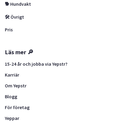
🐕 Hundvakt
🛠 Övrigt
Pris
Läs mer 🔎
15-24 år och jobba via Yepstr?
Karriär
Om Yepstr
Blogg
För företag
Yeppar