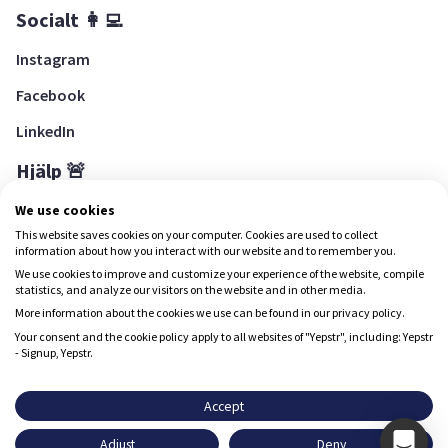
Socialt 👩‍💻
Instagram
Facebook
LinkedIn
Hjälp 🚨
Hjälpcenter
We use cookies
This website saves cookies on your computer. Cookies are used to collect
information about how you interact with our website and to remember you.
We use cookies to improve and customize your experience of the website, compile
Ladda ned Yepstr
statistics, and analyze our visitors on the website and in other media.
More information about the cookies we use can be found in our privacy policy.
Ladda ned Yepstr
Your consent and the cookie policy apply to all websites of "Yepstr", including: Yepstr
- Signup, Yepstr.
Yepstr använder cookies (kakor) för att ge dig en bättre
upplevelse.
Accept
Yepstr AB • Org. 556997-9817 • Skeppsbron 28, 111 30
Adjust
Deny