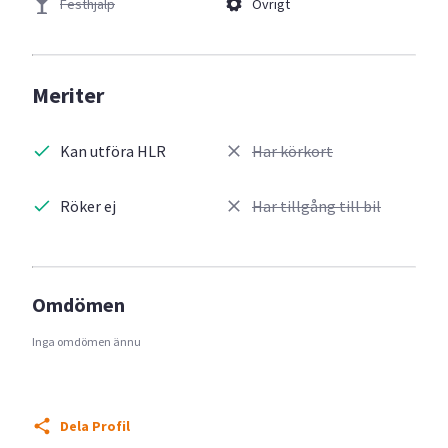
Festhjälp
Övrigt
Meriter
Kan utföra HLR
Har körkort
Röker ej
Har tillgång till bil
Omdömen
Inga omdömen ännu
Dela Profil