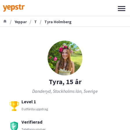
/
/
/
Yeppar
T
Tyra Holmberg
Tyra, 15 år
Danderyd, Stockholms län, Sverige
Level 1
0 utförda uppdrag
Verifierad
Telefonnummer