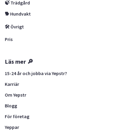
🍃 Trädgård
🐕 Hundvakt
🛠 Övrigt
Pris
Läs mer 🔎
15-24 år och jobba via Yepstr?
Karriär
Om Yepstr
Blogg
För företag
Yeppar