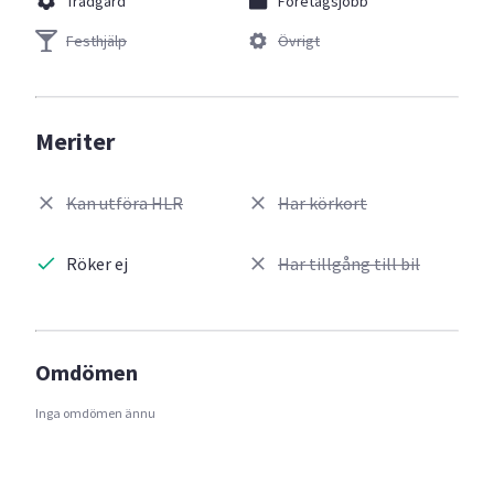
Trädgård
Företagsjobb
Festhjälp
Övrigt
Meriter
Kan utföra HLR
Har körkort
Röker ej
Har tillgång till bil
Omdömen
Inga omdömen ännu