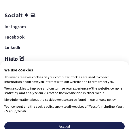
Socialt 👩‍💻
Instagram
Facebook
LinkedIn
Hjälp 🚨
Hjälpcenter
We use cookies
This website saves cookies on your computer. Cookies are used to collect
information about how you interact with our website and to remember you.
We use cookies to improve and customize your experience of the website, compile
Ladda ned Yepstr
statistics, and analyze our visitors on the website and in other media.
More information about the cookies we use can be found in our privacy policy.
Ladda ned Yepstr
Your consent and the cookie policy apply to all websites of "Yepstr", including: Yepstr
- Signup, Yepstr.
Yepstr använder cookies (kakor) för att ge dig en bättre
upplevelse.
Accept