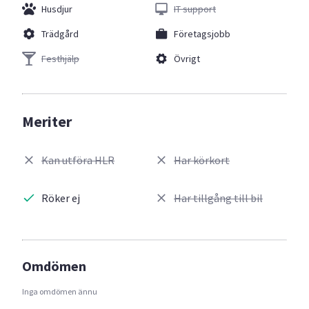
Husdjur
IT support
Trädgård
Företagsjobb
Festhjälp
Övrigt
Meriter
Kan utföra HLR
Har körkort
Röker ej
Har tillgång till bil
Omdömen
Inga omdömen ännu