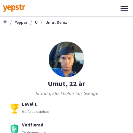
/
/
/
Yeppar
U
Umut Deniz
Umut, 22 år
Järfälla, Stockholms län, Sverige
Level 1
0 utförda uppdrag
Verifierad
Telefonnummer