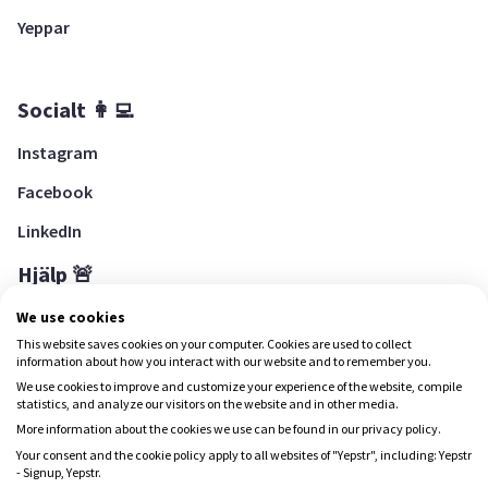
Yeppar
Socialt 👩‍💻
Instagram
Facebook
LinkedIn
Hjälp 🚨
Hjälpcenter
We use cookies
This website saves cookies on your computer. Cookies are used to collect
information about how you interact with our website and to remember you.
We use cookies to improve and customize your experience of the website, compile
Ladda ned Yepstr
statistics, and analyze our visitors on the website and in other media.
More information about the cookies we use can be found in our privacy policy.
Ladda ned Yepstr
Your consent and the cookie policy apply to all websites of "Yepstr", including: Yepstr
- Signup, Yepstr.