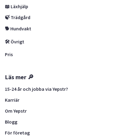
📖 Läxhjälp
🍃 Trädgård
🐕 Hundvakt
🛠 Övrigt
Pris
Läs mer 🔎
15-24 år och jobba via Yepstr?
Karriär
Om Yepstr
Blogg
För företag