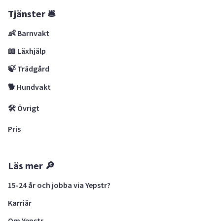
Tjänster 🛎
👶 Barnvakt
📖 Läxhjälp
🍃 Trädgård
🐕 Hundvakt
🛠 Övrigt
Pris
Läs mer 🔎
15-24 år och jobba via Yepstr?
Karriär
Om Yepstr