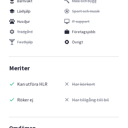
Barnvakt
Måla och bygg
Läxhjälp
Sport och musik
Husdjur
IT support
Trädgård
Företagsjobb
Festhjälp
Övrigt
Meriter
Kan utföra HLR
Har körkort
Röker ej
Har tillgång till bil
Omdömen