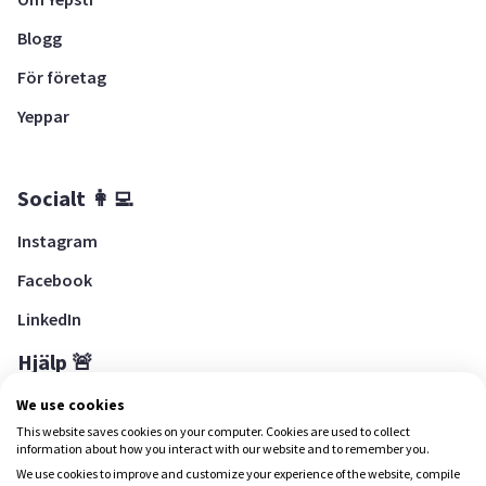
Blogg
För företag
Yeppar
Socialt 👩‍💻
Instagram
Facebook
LinkedIn
Hjälp 🚨
Hjälpcenter
We use cookies
This website saves cookies on your computer. Cookies are used to collect
information about how you interact with our website and to remember you.
We use cookies to improve and customize your experience of the website, compile
Ladda ned Yepstr