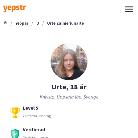
/
/
/
Yeppar
U
Urte Zalnieriunaite
Urte, 18 år
Knivsta, Uppsala län, Sverige
Level 5
7 utförda uppdrag
Verifierad
Telefonnummer