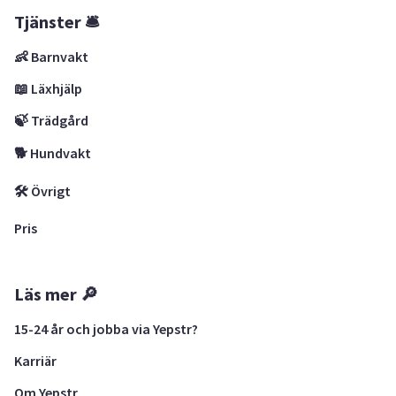
Tjänster 🛎
👶 Barnvakt
📖 Läxhjälp
🍃 Trädgård
🐕 Hundvakt
🛠 Övrigt
Pris
Läs mer 🔎
15-24 år och jobba via Yepstr?
Karriär
Om Yepstr