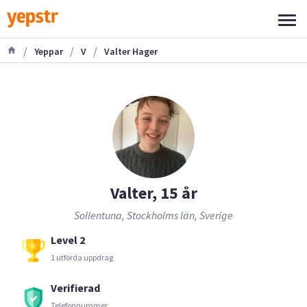
/
/
/
Yeppar
V
Valter Hager
Valter, 15 år
Sollentuna, Stockholms län, Sverige
Level 2
1 utförda uppdrag
Verifierad
Telefonnummer