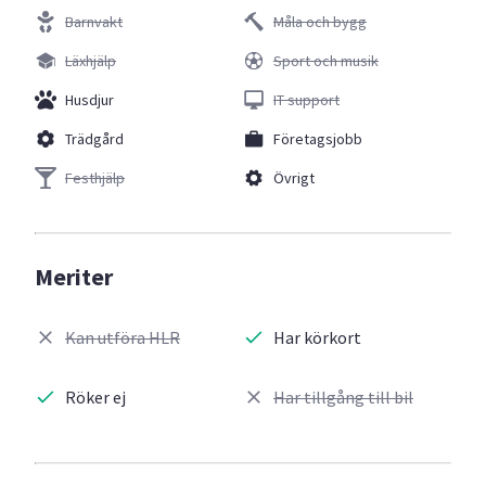
Barnvakt
Måla och bygg
Läxhjälp
Sport och musik
Husdjur
IT support
Trädgård
Företagsjobb
Festhjälp
Övrigt
Meriter
Kan utföra HLR
Har körkort
Röker ej
Har tillgång till bil