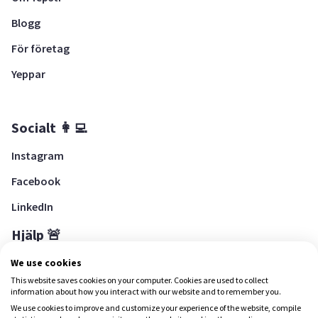
Blogg
För företag
Yeppar
Socialt 👩‍💻
Instagram
Facebook
LinkedIn
Hjälp 🚨
Hjälpcenter
We use cookies
This website saves cookies on your computer. Cookies are used to collect
information about how you interact with our website and to remember you.
We use cookies to improve and customize your experience of the website, compile
Ladda ned Yepstr