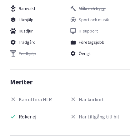
Barnvakt
Måla och bygg
Läxhjälp
Sport och musik
Husdjur
IT support
Trädgård
Företagsjobb
Festhjälp
Övrigt
Meriter
Kan utföra HLR
Har körkort
Röker ej
Har tillgång till bil