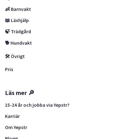
👶 Barnvakt
📖 Läxhjälp
🍃 Trädgård
🐕 Hundvakt
🛠 Övrigt
Pris
Läs mer 🔎
15-24 år och jobba via Yepstr?
Karriär
Om Yepstr
Blogg