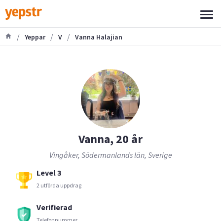
/
/
/
Yeppar
V
Vanna Halajian
Vanna, 20 år
Vingåker, Södermanlands län, Sverige
Level 3
2 utförda uppdrag
Verifierad
Telefonnummer