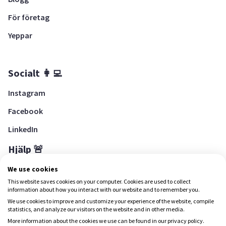
För företag
Yeppar
Socialt 👩‍💻
Instagram
Facebook
LinkedIn
Hjälp 🚨
Hjälpcenter
We use cookies
This website saves cookies on your computer. Cookies are used to collect
information about how you interact with our website and to remember you.
We use cookies to improve and customize your experience of the website, compile
Ladda ned Yepstr
statistics, and analyze our visitors on the website and in other media.
More information about the cookies we use can be found in our privacy policy.