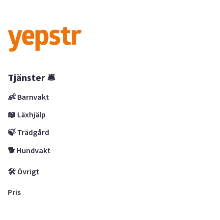
Tjänster 🛎
👶 Barnvakt
📖 Läxhjälp
🍃 Trädgård
🐕 Hundvakt
🛠 Övrigt
Pris