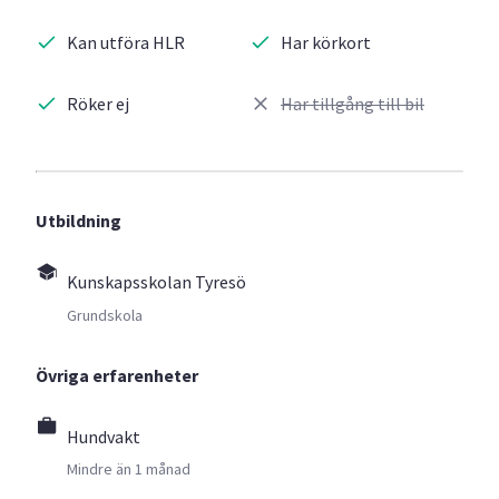
Kan utföra HLR
Har körkort
Röker ej
Har tillgång till bil
Utbildning
Kunskapsskolan Tyresö
Grundskola
Övriga erfarenheter
Hundvakt
Mindre än 1 månad