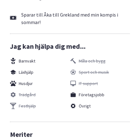
Sparar till Åka till Grekland med min kompis i
sommar!
Jag kan hjälpa dig med...
Barnvakt
Måla och bygg
Läxhjälp
Sport och musik
Husdjur
IT support
Trädgård
Företagsjobb
Festhjälp
Övrigt
Meriter