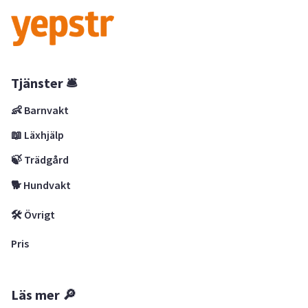
Tjänster 🛎
👶 Barnvakt
📖 Läxhjälp
🍃 Trädgård
🐕 Hundvakt
🛠 Övrigt
Pris
Läs mer 🔎