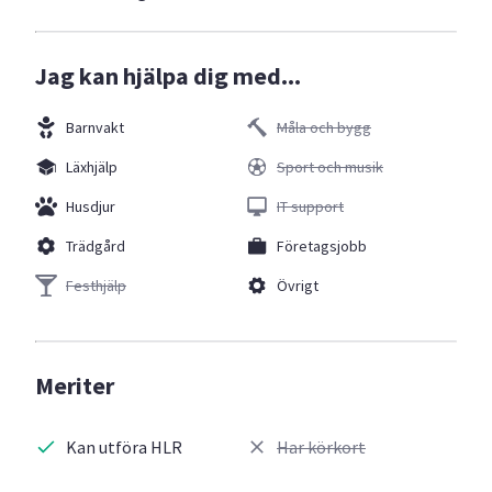
Jag kan hjälpa dig med...
Barnvakt
Måla och bygg
Läxhjälp
Sport och musik
Husdjur
IT support
Trädgård
Företagsjobb
Festhjälp
Övrigt
Meriter
Kan utföra HLR
Har körkort