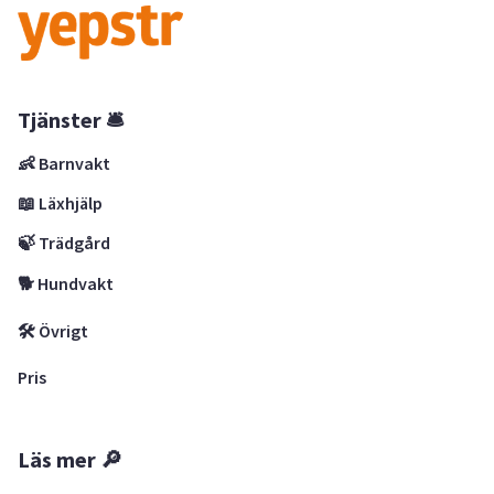
Tjänster 🛎
👶 Barnvakt
📖 Läxhjälp
🍃 Trädgård
🐕 Hundvakt
🛠 Övrigt
Pris
Läs mer 🔎