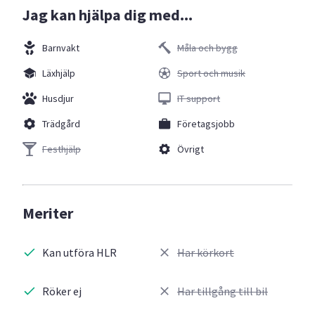
Jag kan hjälpa dig med...
Barnvakt
Måla och bygg
Läxhjälp
Sport och musik
Husdjur
IT support
Trädgård
Företagsjobb
Festhjälp
Övrigt
Meriter
Kan utföra HLR
Har körkort
Röker ej
Har tillgång till bil