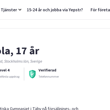
Tjänster
15-24 år och jobba via Yepstr?
För föret
la, 17 år
d, Stockholms län, Sverige
evel 4
Verifierad
utförda uppdrag
Telefonnummer
ktiska Gymnasiet i Täby på försäljnings- och