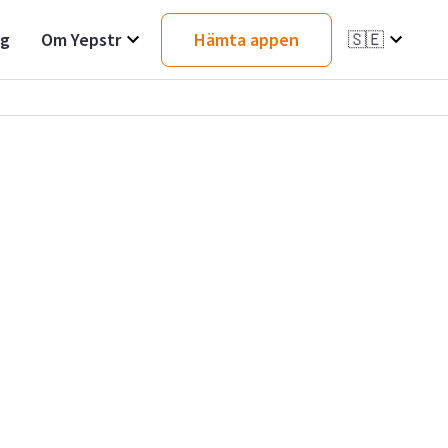
ag
Om Yepstr
Hämta appen
🇸🇪