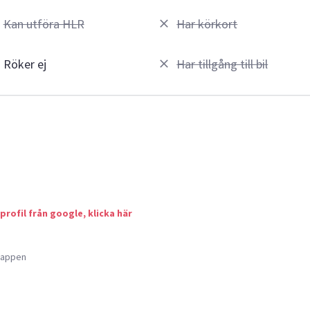
Kan utföra HLR
Har körkort
Röker ej
Har tillgång till bil
 profil från google, klicka här
a appen