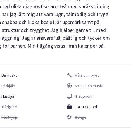
 med olika diagnostiserare; två med språkstörning
r jag lärt mig att vara lugn, tålmodig och trygg
ta snabba och kloka beslut, är uppmärksamt på
struktur och trygghet Jag hjälper gärna till med
 läggning. Jag är ansvarsfull, pålitlig och tycker om
g för barnen. Min tillgång visas i min kalender på
Barnvakt
Måla och bygg
Läxhjälp
Sport och musik
Husdjur
IT support
Trädgård
Företagsjobb
Festhjälp
Övrigt