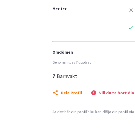
Meriter
Omdömen
Genomsnitt av 7 uppdrag
7
Barnvakt
Dela Profil
Vill du ta bort din
Är det här din profil? Du kan dölja din profil vi