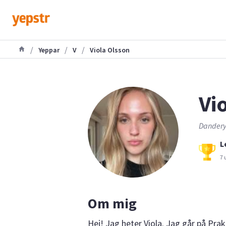
/
/
/
Yeppar
V
Viola Olsson
Vio
Dandery
L
7 
Om mig
Hej! Jag heter Viola. Jag går på Pra