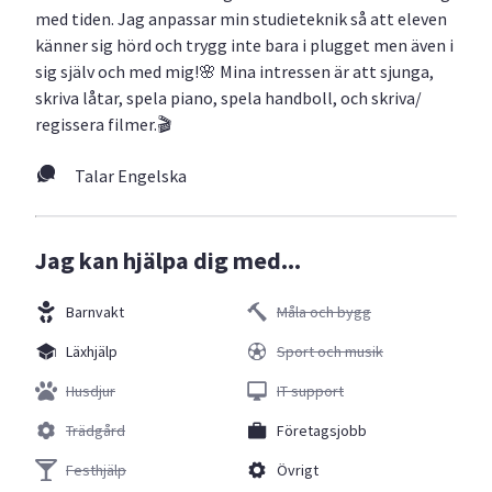
med tiden. Jag anpassar min studieteknik så att eleven
känner sig hörd och trygg inte bara i plugget men även i
sig själv och med mig!🌸 Mina intressen är att sjunga,
skriva låtar, spela piano, spela handboll, och skriva/
regissera filmer.🎬
Talar Engelska
Jag kan hjälpa dig med...
Barnvakt
Måla och bygg
Läxhjälp
Sport och musik
Husdjur
IT support
Trädgård
Företagsjobb
Festhjälp
Övrigt