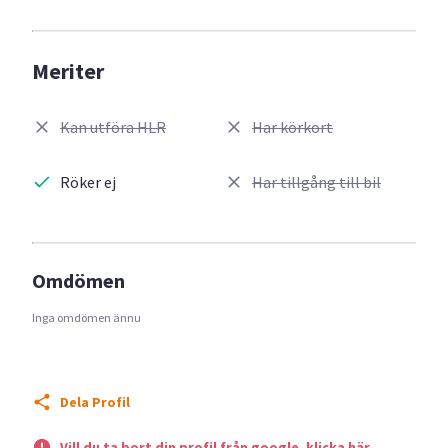
Meriter
Kan utföra HLR
Har körkort
Röker ej
Har tillgång till bil
Omdömen
Inga omdömen ännu
Dela Profil
Vill du ta bort din profil från google, klicka här