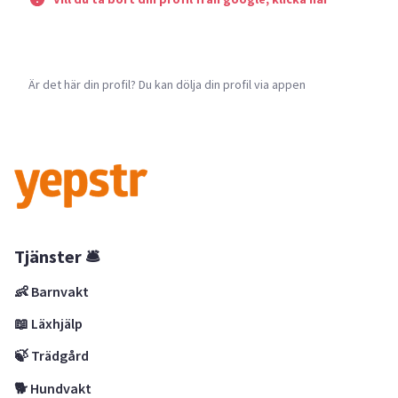
Är det här din profil? Du kan dölja din profil via appen
Tjänster 🛎
👶 Barnvakt
📖 Läxhjälp
🍃 Trädgård
🐕 Hundvakt