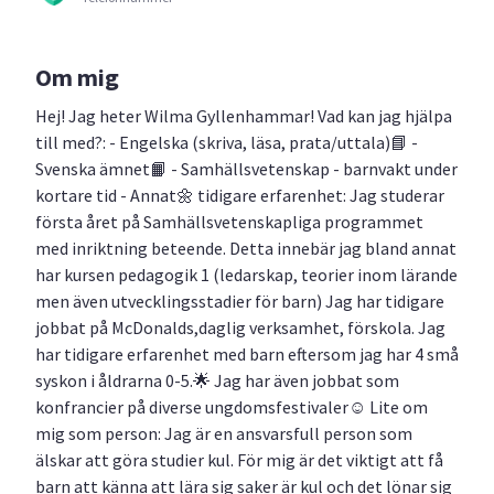
Om mig
Hej! Jag heter Wilma Gyllenhammar! Vad kan jag hjälpa
till med?: - Engelska (skriva, läsa, prata/uttala)📘 -
Svenska ämnet📙 - Samhällsvetenskap - barnvakt under
kortare tid - Annat🌼 tidigare erfarenhet: Jag studerar
första året på Samhällsvetenskapliga programmet
med inriktning beteende. Detta innebär jag bland annat
har kursen pedagogik 1 (ledarskap, teorier inom lärande
men även utvecklingsstadier för barn) Jag har tidigare
jobbat på McDonalds,daglig verksamhet, förskola. Jag
har tidigare erfarenhet med barn eftersom jag har 4 små
syskon i åldrarna 0-5.🌟 Jag har även jobbat som
konfrancier på diverse ungdomsfestivaler☺️ Lite om
mig som person: Jag är en ansvarsfull person som
älskar att göra studier kul. För mig är det viktigt att få
barn att känna att lära sig saker är kul och det lönar sig