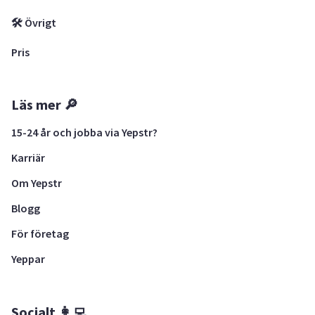
🛠 Övrigt
Pris
Läs mer 🔎
15-24 år och jobba via Yepstr?
Karriär
Om Yepstr
Blogg
För företag
Yeppar
Socialt 👩‍💻