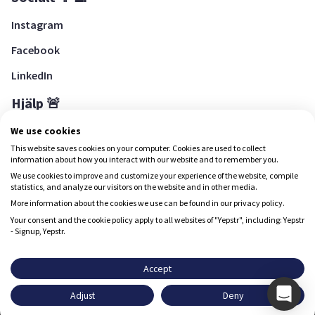
Instagram
Facebook
LinkedIn
Hjälp 🚨
Hjälpcenter
We use cookies
This website saves cookies on your computer. Cookies are used to collect
information about how you interact with our website and to remember you.
We use cookies to improve and customize your experience of the website, compile
Ladda ned Yepstr
statistics, and analyze our visitors on the website and in other media.
More information about the cookies we use can be found in our privacy policy.
Ladda ned Yepstr
Your consent and the cookie policy apply to all websites of "Yepstr", including: Yepstr
- Signup, Yepstr.
Yepstr använder cookies (kakor) för att ge dig en bättre
upplevelse.
Accept
Yepstr AB • Org. 556997-9817 • Skeppsbron 28, 111 30
Adjust
Deny
Stockholm
Godkänn