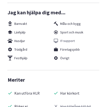
Jag kan hjälpa dig med...
Barnvakt
Måla och bygg
Läxhjälp
Sport och musik
Husdjur
IT support
Trädgård
Företagsjobb
Festhjälp
Övrigt
Meriter
Kan utföra HLR
Har körkort
Röker ej
Har tillgång till bil