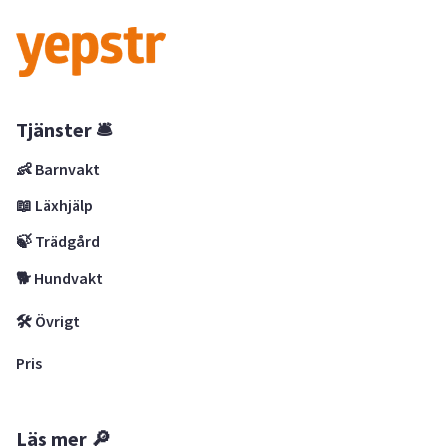
Tjänster 🛎
👶 Barnvakt
📖 Läxhjälp
🍃 Trädgård
🐕 Hundvakt
🛠 Övrigt
Pris
Läs mer 🔎