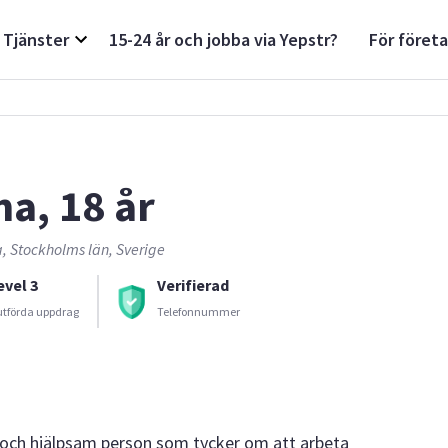
Tjänster
15-24 år och jobba via Yepstr?
För föret
na, 18 år
 Stockholms län, Sverige
evel 3
Verifierad
utförda uppdrag
Telefonnummer
 och hjälpsam person som tycker om att arbeta