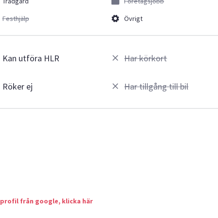
Trädgård
Företagsjobb
Festhjälp
Övrigt
Kan utföra HLR
Har körkort
Röker ej
Har tillgång till bil
 profil från google, klicka här