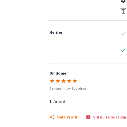
Meriter
Omdömen
Genomsnitt av 1 uppdrag
1
Annat
Dela Profil
Vill du ta bort din