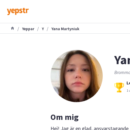
/
/
/
Yeppar
Y
Yana Martyniuk
Ya
Bromma,
L
1 
Om mig
Hej! Jag är en glad, ansvarstagande