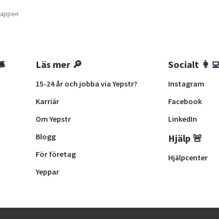
a appen
🛎
Läs mer 🔎
Socialt 👩‍
15-24 år och jobba via Yepstr?
Instagram
Karriär
Facebook
Om Yepstr
LinkedIn
Blogg
t
Hjälp 🚨
För företag
Hjälpcenter
Yeppar