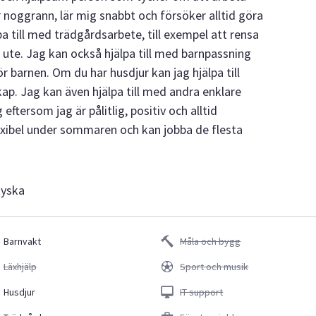
 noggrann, lär mig snabbt och försöker alltid göra
lpa till med trädgårdsarbete, till exempel att rensa
 ute. Jag kan också hjälpa till med barnpassning
r barnen. Om du har husdjur kan jag hjälpa till
p. Jag kan även hjälpa till med andra enklare
eftersom jag är pålitlig, positiv och alltid
lexibel under sommaren och kan jobba de flesta
Ryska
Barnvakt
Måla och bygg
Läxhjälp
Sport och musik
Husdjur
IT support