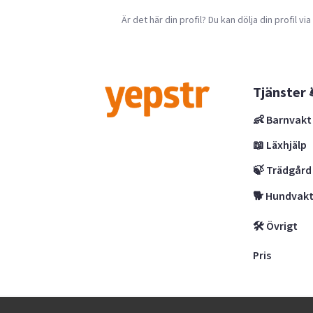
Är det här din profil? Du kan dölja din profil vi
Tjänster 
👶 Barnvakt
📖 Läxhjälp
🍃 Trädgård
🐕 Hundvak
🛠 Övrigt
Pris