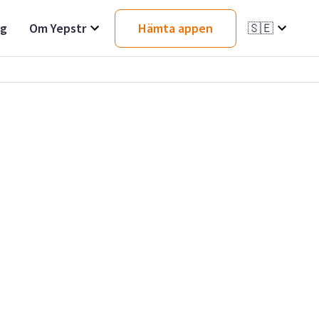
ag
Om Yepstr
Hämta appen
🇸🇪