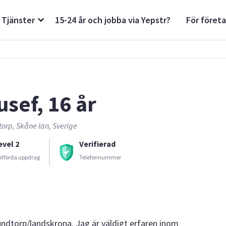
Tjänster
15-24 år och jobba via Yepstr?
För föret
usef, 16 år
orp, Skåne län, Sverige
evel 2
Verifierad
utförda uppdrag
Telefonnummer
undtorp/landskrona. Jag är väldigt erfaren inom