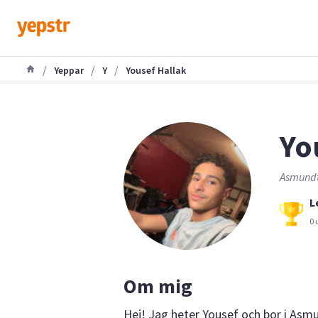
/
/
/
Yeppar
Y
Yousef Hallak
Yo
Asmundt
L
0 
Om mig
Hej! Jag heter Yousef och bor i Asm