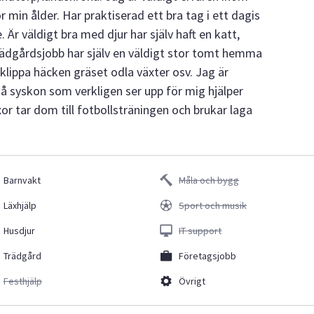
r min ålder. Har praktiserad ett bra tag i ett dagis
 Är väldigt bra med djur har själv haft en katt,
rädgårdsjobb har själv en väldigt stor tomt hemma
 klippa häcken gräset odla växter osv. Jag är
må syskon som verkligen ser upp för mig hjälper
or tar dom till fotbollsträningen och brukar laga
Barnvakt
Måla och bygg
Läxhjälp
Sport och musik
Husdjur
IT support
Trädgård
Företagsjobb
Festhjälp
Övrigt