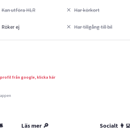
Kan utföra HLR
Har körkort
Röker ej
Har tillgång till bil
 profil från google, klicka här
a appen
🛎
Läs mer 🔎
Socialt 👩‍