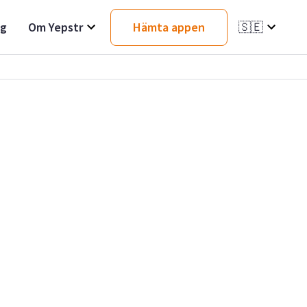
ag
Om Yepstr
Hämta appen
🇸🇪