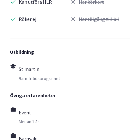
Kan utföra HLR
Har körkort
Röker ej
Har tillgång till bil
Utbildning
St martin
Barn-fritidsprogramet
Övriga erfarenheter
Event
Mer än 1 år
Barnvakt