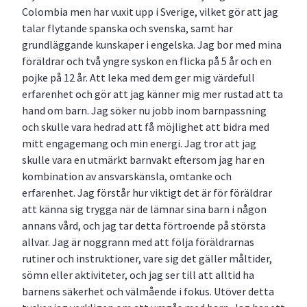
Colombia men har vuxit upp i Sverige, vilket gör att jag
talar flytande spanska och svenska, samt har
grundläggande kunskaper i engelska. Jag bor med mina
föräldrar och två yngre syskon en flicka på 5 år och en
pojke på 12 år. Att leka med dem ger mig värdefull
erfarenhet och gör att jag känner mig mer rustad att ta
hand om barn. Jag söker nu jobb inom barnpassning
och skulle vara hedrad att få möjlighet att bidra med
mitt engagemang och min energi. Jag tror att jag
skulle vara en utmärkt barnvakt eftersom jag har en
kombination av ansvarskänsla, omtanke och
erfarenhet. Jag förstår hur viktigt det är för föräldrar
att känna sig trygga när de lämnar sina barn i någon
annans vård, och jag tar detta förtroende på största
allvar. Jag är noggrann med att följa föräldrarnas
rutiner och instruktioner, vare sig det gäller måltider,
sömn eller aktiviteter, och jag ser till att alltid ha
barnens säkerhet och välmående i fokus. Utöver detta