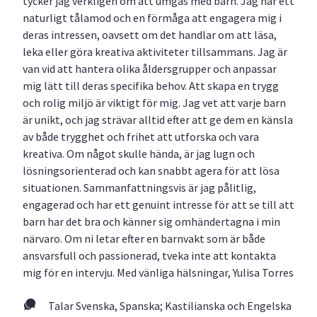
tycker jag verkligen om att umgås med barn. Jag har ett
naturligt tålamod och en förmåga att engagera mig i
deras intressen, oavsett om det handlar om att läsa,
leka eller göra kreativa aktiviteter tillsammans. Jag är
van vid att hantera olika åldersgrupper och anpassar
mig lätt till deras specifika behov. Att skapa en trygg
och rolig miljö är viktigt för mig. Jag vet att varje barn
är unikt, och jag strävar alltid efter att ge dem en känsla
av både trygghet och frihet att utforska och vara
kreativa. Om något skulle hända, är jag lugn och
lösningsorienterad och kan snabbt agera för att lösa
situationen. Sammanfattningsvis är jag pålitlig,
engagerad och har ett genuint intresse för att se till att
barn har det bra och känner sig omhändertagna i min
närvaro. Om ni letar efter en barnvakt som är både
ansvarsfull och passionerad, tveka inte att kontakta
mig för en intervju. Med vänliga hälsningar, Yulisa Torres
Talar Svenska, Spanska; Kastilianska och Engelska