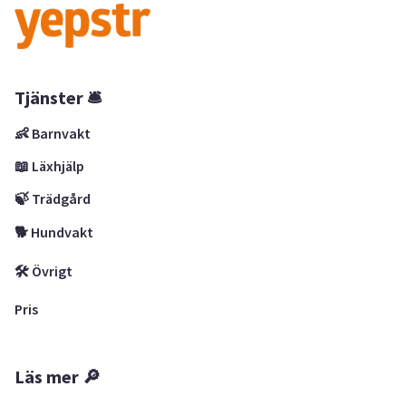
Tjänster 🛎
👶 Barnvakt
📖 Läxhjälp
🍃 Trädgård
🐕 Hundvakt
🛠 Övrigt
Pris
Läs mer 🔎