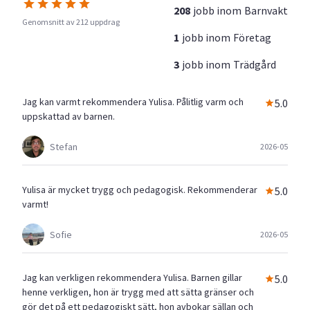
208
jobb inom
Barnvakt
Genomsnitt av 212 uppdrag
1
jobb inom
Företag
3
jobb inom
Trädgård
Jag kan varmt rekommendera Yulisa. Pålitlig varm och
5.0
uppskattad av barnen.
Stefan
2026-05
Yulisa är mycket trygg och pedagogisk. Rekommenderar
5.0
varmt!
Sofie
2026-05
Jag kan verkligen rekommendera Yulisa. Barnen gillar
5.0
henne verkligen, hon är trygg med att sätta gränser och
gör det på ett pedagogiskt sätt, hon avbokar sällan och