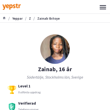
/
/
/
Yeppar
Z
Zainab Ibitoye
Zainab, 16 år
Södertälje, Stockholms län, Sverige
Level 1
0 utförda uppdrag
Verifierad
Telefonnummer