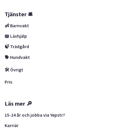
Tjänster 🛎
👶 Barnvakt
📖 Läxhjälp
🍃 Trädgård
🐕 Hundvakt
🛠 Övrigt
Pris
Läs mer 🔎
15-24 år och jobba via Yepstr?
Karriär