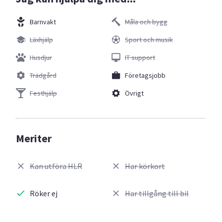
Barnvakt
Måla och bygg
Läxhjälp
Sport och musik
Husdjur
IT support
Trädgård
Företagsjobb
Festhjälp
Övrigt
Meriter
Kan utföra HLR
Har körkort
Röker ej
Har tillgång till bil