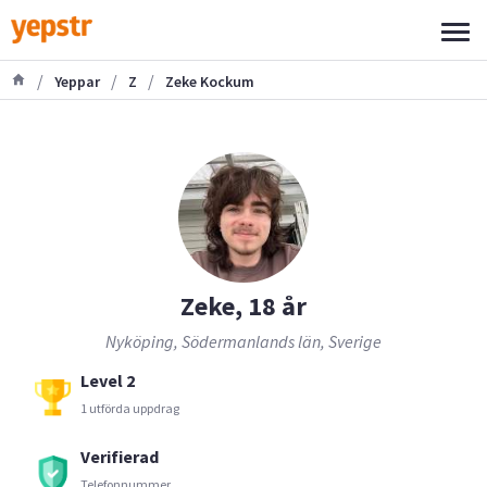
/
/
/
Yeppar
Z
Zeke Kockum
Zeke, 18 år
Nyköping, Södermanlands län, Sverige
Level 2
1 utförda uppdrag
Verifierad
Telefonnummer