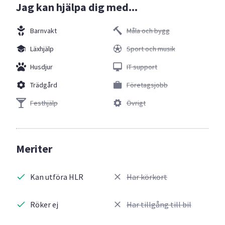
Jag kan hjälpa dig med...
Barnvakt
Måla och bygg
Läxhjälp
Sport och musik
Husdjur
IT support
Trädgård
Företagsjobb
Festhjälp
Övrigt
Meriter
Kan utföra HLR
Har körkort
Röker ej
Har tillgång till bil