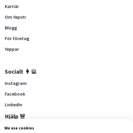
Karriär
Om Yepstr
Blogg
För företag
Yeppar
Socialt 👩‍💻
Instagram
Facebook
LinkedIn
Hjälp 🚨
Hjälpcenter
We use cookies