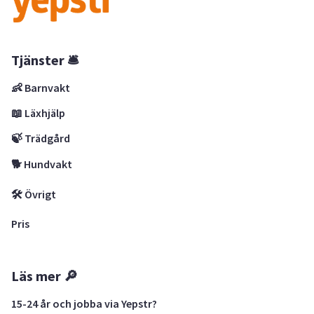
Tjänster 🛎
👶 Barnvakt
📖 Läxhjälp
🍃 Trädgård
🐕 Hundvakt
🛠 Övrigt
Pris
Läs mer 🔎
15-24 år och jobba via Yepstr?