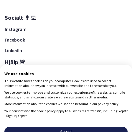
Socialt 👩‍💻
Instagram
Facebook
LinkedIn
Hjälp 🚨
Hjälpcenter
We use cookies
This website saves cookies on your computer. Cookies are used to collect
information about how you interact with our website and to remember you.
We use cookies to improve and customize your experience of the website, compile
Ladda ned Yepstr
statistics, and analyze our visitors on the website and in other media.
More information about the cookies we use can be found in our privacy policy.
Ladda ned Yepstr
Your consent and the cookie policy apply to all websites of "Yepstr", including: Yepstr
- Signup, Yepstr.
Yepstr använder cookies (kakor) för att ge dig en bättre
upplevelse.
Accept