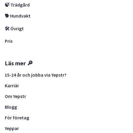
🍃 Trädgård
🐕 Hundvakt
🛠 Övrigt
Pris
Läs mer 🔎
15-24 år och jobba via Yepstr?
Karriär
Om Yepstr
Blogg
För företag
Yeppar