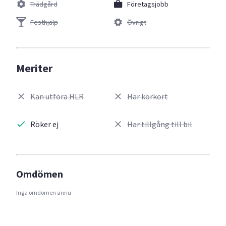
Trädgård
Företagsjobb
Festhjälp
Övrigt
Meriter
Kan utföra HLR
Har körkort
Röker ej
Har tillgång till bil
Omdömen
Inga omdömen ännu