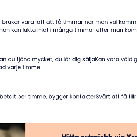
, brukar vara lätt att få timmar när man väl komm
 man kan lukta mat i många timmar efter man ko
an du tjäna mycket, du lär dig säljaKan vara väldig
ad varje timme
a betalt per timme, bygger kontakterSvårt att få til
Hitta extrajobb via Ye