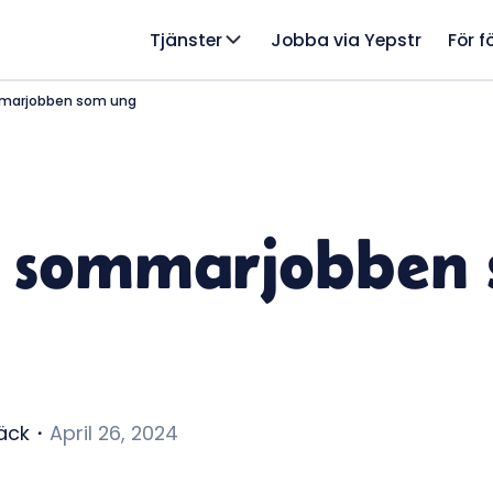
Tjänster
Jobba via Yepstr
För f
marjobben som ung
a sommarjobben
äck
・
April 26, 2024