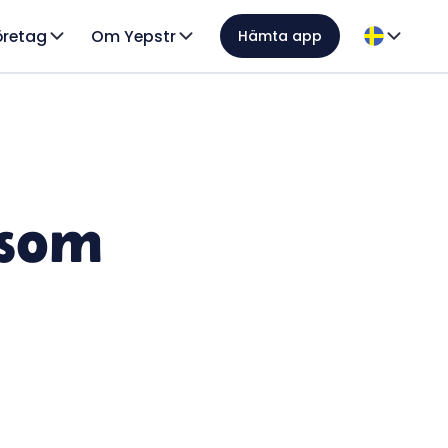
öretag
Om Yepstr
Hämta app
 som