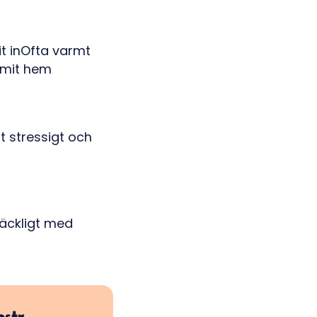
it inOfta varmt
mmit hem
t stressigt och
lräckligt med
pstr