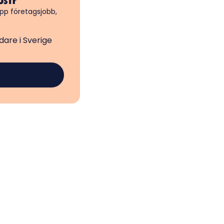
upp företagsjobb,
are i Sverige