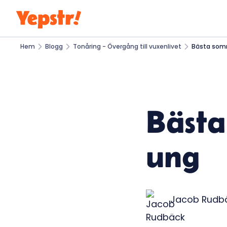
Hem
Blogg
Tonåring - Övergång till vuxenlivet
Bästa som
Bäst
ung
Jacob Rudb