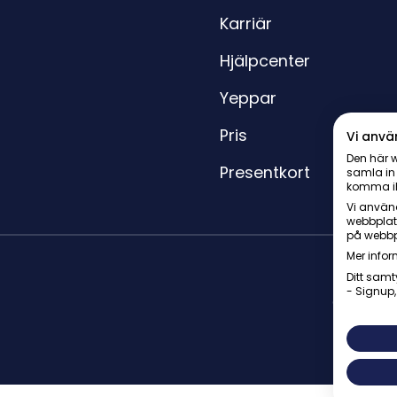
Karriär
Hjälpcenter
Yeppar
Pris
Vi anvä
Den här w
Presentkort
samla in
komma i
Vi använd
webbplat
på webbp
Mer infor
Ditt samt
- Signup,
© Yepstr 