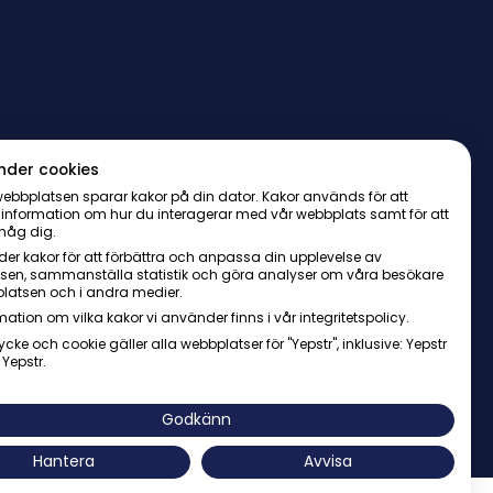
nder cookies
ebbplatsen sparar kakor på din dator. Kakor används för att
 information om hur du interagerar med vår webbplats samt för att
håg dig.
er kakor för att förbättra och anpassa din upplevelse av
sen, sammanställa statistik och göra analyser om våra besökare
latsen och i andra medier.
mation om vilka kakor vi använder finns i vår integritetspolicy.
ycke och cookie gäller alla webbplatser för "Yepstr", inklusive: Yepstr
 Yepstr.
AB・Org. 556997-9817・Arenavägen 39, 121 77 Johanneshov
Godkänn
Hantera
Avvisa