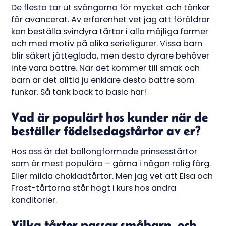
De flesta tar ut svängarna för mycket och tänker
för avancerat. Av erfarenhet vet jag att föräldrar
kan beställa svindyra tårtor i alla möjliga former
och med motiv på olika seriefigurer. Vissa barn
blir säkert jätteglada, men desto dyrare behöver
inte vara bättre. När det kommer till smak och
barn är det alltid ju enklare desto bättre som
funkar. Så tänk back to basic här!
Vad är populärt hos kunder när de
beställer födelsedagstårtor av er?
Hos oss är det ballongformade prinsesstårtor
som är mest populära – gärna i någon rolig färg.
Eller milda chokladtårtor. Men jag vet att Elsa och
Frost-tårtorna står högt i kurs hos andra
konditorier.
Vilka tårtor passar småbarn, och