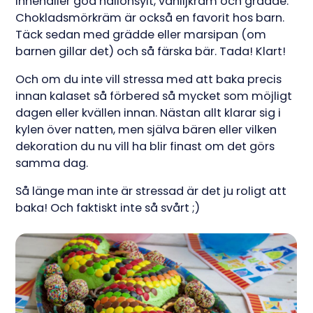
innehåller god hallonsylt, vaniljkräm och grädde.
Chokladsmörkräm är också en favorit hos barn.
Täck sedan med grädde eller marsipan (om
barnen gillar det) och så färska bär. Tada! Klart!
Och om du inte vill stressa med att baka precis
innan kalaset så förbered så mycket som möjligt
dagen eller kvällen innan. Nästan allt klarar sig i
kylen över natten, men själva bären eller vilken
dekoration du nu vill ha blir finast om det görs
samma dag.
Så länge man inte är stressad är det ju roligt att
baka! Och faktiskt inte så svårt ;)