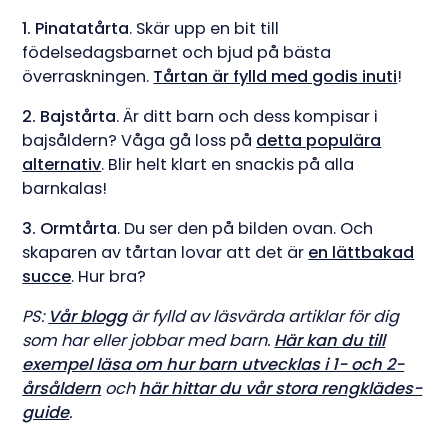
1. Pinatatårta
. Skär upp en bit till
födelsedagsbarnet och bjud på bästa
överraskningen.
Tårtan är fylld med godis inuti
!
2. Bajstårta
. Är ditt barn och dess kompisar i
bajsåldern? Våga gå loss på
detta populära
alternativ
. Blir helt klart en snackis på alla
barnkalas!
3. Ormtårta
. Du ser den på bilden ovan. Och
skaparen av tårtan lovar att det är
en lättbakad
succe
. Hur bra?
PS:
Vår blogg
är fylld av läsvärda artiklar för dig
som har eller jobbar med barn.
Här kan du till
exempel läsa om hur barn utvecklas i 1- och 2-
årsåldern
och
här hittar du vår stora rengklädes-
guide
.