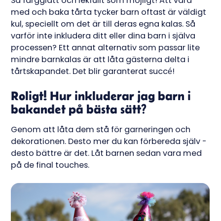
Så färgglatt och lekfullt som möjligt! Att vara
med och baka tårta tycker barn oftast är väldigt
kul, speciellt om det är till deras egna kalas. Så
varför inte inkludera ditt eller dina barn i själva
processen? Ett annat alternativ som passar lite
mindre barnkalas är att låta gästerna delta i
tårtskapandet. Det blir garanterat succé!
Roligt! Hur inkluderar jag barn i
bakandet på bästa sätt?
Genom att låta dem stå för garneringen och
dekorationen. Desto mer du kan förbereda själv -
desto bättre är det. Låt barnen sedan vara med
på de final touches.