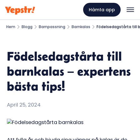
Hämta app
Hem
Blogg
Barnpassning
Barnkalas
Födelsedagstårta till 
Födelsedagstårta till
barnkalas – expertens
bästa tips!
April 25, 2024
Att fylla år och bjuda sina vänner på kalas är de