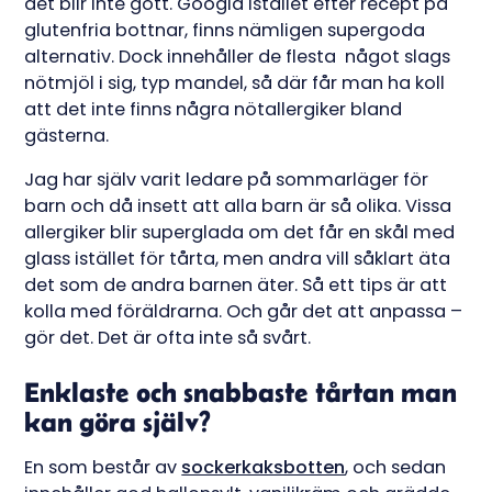
det blir inte gott. Googla istället efter recept på
glutenfria bottnar, finns nämligen supergoda
alternativ. Dock innehåller de flesta något slags
nötmjöl i sig, typ mandel, så där får man ha koll
att det inte finns några nötallergiker bland
gästerna.
Jag har själv varit ledare på sommarläger för
barn och då insett att alla barn är så olika. Vissa
allergiker blir superglada om det får en skål med
glass istället för tårta, men andra vill såklart äta
det som de andra barnen äter. Så ett tips är att
kolla med föräldrarna. Och går det att anpassa –
gör det. Det är ofta inte så svårt.
Enklaste och snabbaste tårtan man
kan göra själv?
En som består av
sockerkaksbotten
, och sedan