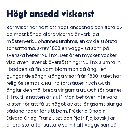
Högt ansedd viskonst
Barnvisor har haft ett högt anseende och flera av
de mest kända äldre visorna är verkliga
mästerverk. Johannes Brahms, en av de största
tonsättarna, skrev 1868 en vaggvisa som på
svenska heter “Nu i ro”. Det är en mycket vacker
visa även i svensk översättning: “Nu i ro, slumra in,
i bädden så fin. Som blomman på äng, i en
gungande säng.” Många visor från 1800-talet har
religiös tematik. Nu i ro fortsätter: “Och Guds
änglar de små, breda vingarna ut. Och för barnet
till ro, tills natten är slut”. Man behöver inte vara
kristen för att få ut något av att långsamt sjunga
sådana rader för sitt barn. Frédéric Chopin,
Edvard Grieg, Franz Liszt och Pjotr Tjajkovskij är
andra stora tonsättare som haft vaggvisan på