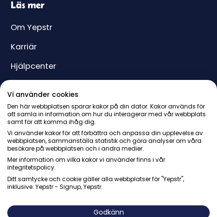
Läs mer
Om Yepstr
Karriär
Hjälpcenter
Yeppar
Vi använder cookies
Pris
Den här webbplatsen sparar kakor på din dator. Kakor används för
att samla in information om hur du interagerar med vår webbplats
samt för att komma ihåg dig.
Presentkort
Vi använder kakor för att förbättra och anpassa din upplevelse av
webbplatsen, sammanställa statistik och göra analyser om våra
besökare på webbplatsen och i andra medier.
Mer information om vilka kakor vi använder finns i vår
integritetspolicy.
Ditt samtycke och cookie gäller alla webbplatser för "Yepstr",
inklusive: Yepstr - Signup, Yepstr.
© Yepstr AB・Org. 556997-9817・Arenavägen 39, 121 77
Johanneshov
Godkänn