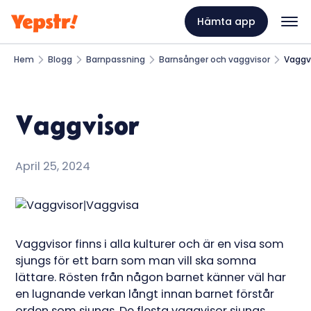
Hämta app
Hem
Blogg
Barnpassning
Barnsånger och vaggvisor
Vaggv
Vaggvisor
April 25, 2024
Vaggvisor finns i alla kulturer och är en visa som
sjungs för ett barn som man vill ska somna
lättare. Rösten från någon barnet känner väl har
en lugnande verkan långt innan barnet förstår
orden som sjungs. De flesta vaggvisor sjungs