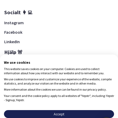
Socialt 👩‍💻
Instagram
Facebook
LinkedIn
Hjälp 🚨
Hjälpcenter
We use cookies
This website saves cookies on your computer. Cookies are used to collect
information about how you interact with our website and to remember you.
We use cookies to improve and customize your experience of the website, compile
Ladda ned Yepstr
statistics, and analyze our visitors on the website and in other media.
More information about the cookies we use can be found in our privacy policy.
Ladda ned Yepstr
Your consent and the cookie policy apply to all websites of "Yepstr", including: Yepstr
- Signup, Yepstr.
Yepstr använder cookies (kakor) för att ge dig en bättre
upplevelse.
Accept