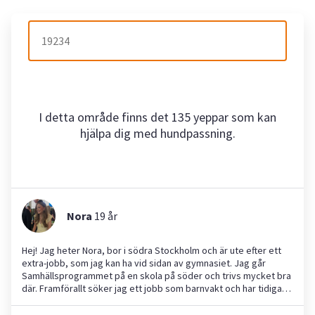
I detta område finns det 135 yeppar som kan
hjälpa dig med hundpassning.
Nora
19
år
Hej! Jag heter Nora, bor i södra Stockholm och är ute efter ett
extra-jobb, som jag kan ha vid sidan av gymnasiet. Jag går
Samhällsprogrammet på en skola på söder och trivs mycket bra
där. Framförallt söker jag ett jobb som barnvakt och har tidigare
erfarenheter av att jobba med barn. Bland annat har jag två
småsyskon och arbetade under sommaren 2023 som ledare på