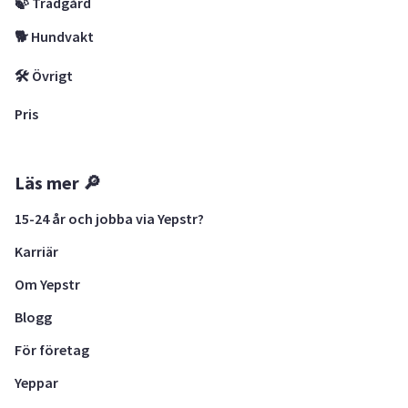
🍃 Trädgård
🐕 Hundvakt
🛠 Övrigt
Pris
Läs mer 🔎
15-24 år och jobba via Yepstr?
Karriär
Om Yepstr
Blogg
För företag
Yeppar