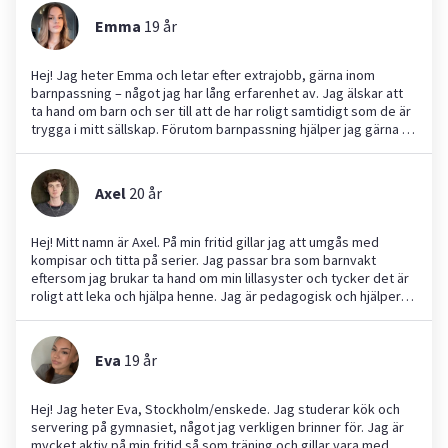
ett sportläget.
Emma
19
år
Hej! Jag heter Emma och letar efter extrajobb, gärna inom
barnpassning – något jag har lång erfarenhet av. Jag älskar att
ta hand om barn och ser till att de har roligt samtidigt som de är
trygga i mitt sällskap. Förutom barnpassning hjälper jag gärna till
med annat, som läxläsning, hushållsarbete eller servering vid
fester. Jag är engagerad, pedagogisk, hjälpsam och pålitlig –
och strävar alltid efter att göra mitt allra bästa!
Axel
20
år
Hej! Mitt namn är Axel. På min fritid gillar jag att umgås med
kompisar och titta på serier. Jag passar bra som barnvakt
eftersom jag brukar ta hand om min lillasyster och tycker det är
roligt att leka och hjälpa henne. Jag är pedagogisk och hjälper
gärna till med läxor. Jag älskar också husdjur och har varit
hundvakt flera gånger, och tycker om att gå ut och promenera
med hundar.
Eva
19
år
Hej! Jag heter Eva, Stockholm/enskede. Jag studerar kök och
servering på gymnasiet, något jag verkligen brinner för. Jag är
mycket aktiv på min fritid så som träning och gillar vara med