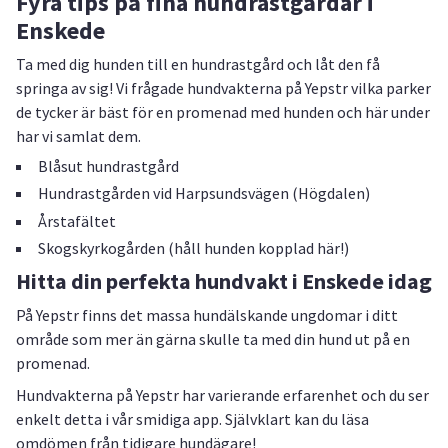
Fyra tips på fina hundrastgårdar i
Enskede
Ta med dig hunden till en hundrastgård och låt den få
springa av sig! Vi frågade hundvakterna på Yepstr vilka parker
de tycker är bäst för en promenad med hunden och här under
har vi samlat dem.
Blåsut hundrastgård
Hundrastgården vid Harpsundsvägen (Högdalen)
Årstafältet
Skogskyrkogården (håll hunden kopplad här!)
Hitta din perfekta hundvakt i Enskede idag
På Yepstr finns det massa hundälskande ungdomar i ditt
område som mer än gärna skulle ta med din hund ut på en
promenad.
Hundvakterna på Yepstr har varierande erfarenhet och du ser
enkelt detta i vår smidiga app. Självklart kan du läsa
omdömen från tidigare hundägare!