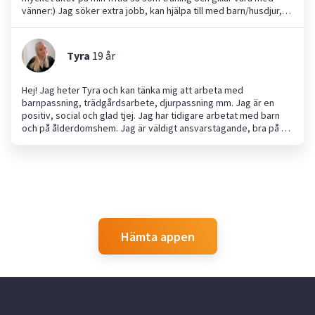
vänner:) Jag söker extra jobb, kan hjälpa till med barn/husdjur,
trädgård, hushållssysslor mm. Jag är väldigt social, utåtriktad,
stabil, pålitlig, vaksam, gillar att ha många bollar i luften och gillar
att ha saker i ordning och reda! Uppväxt bland 6 andra syskon
Tyra
19
år
och 2 katter samt 1 hund. Är intresserad i allt möjligt:) Tidigare
erfarenheter: Äldreboende Hundvakt Barnvakt Hushållssysslor
Hämtning/avlämning på förskola/skola Praktik på förskola
Hej! Jag heter Tyra och kan tänka mig att arbeta med
Servitris smått o gott
barnpassning, trädgårdsarbete, djurpassning mm. Jag är en
positiv, social och glad tjej. Jag har tidigare arbetat med barn
och på ålderdomshem. Jag är väldigt ansvarstagande, bra på att
passa tider och mån att göra ett bra jobb. Ha en bra dag!
Hämta appen