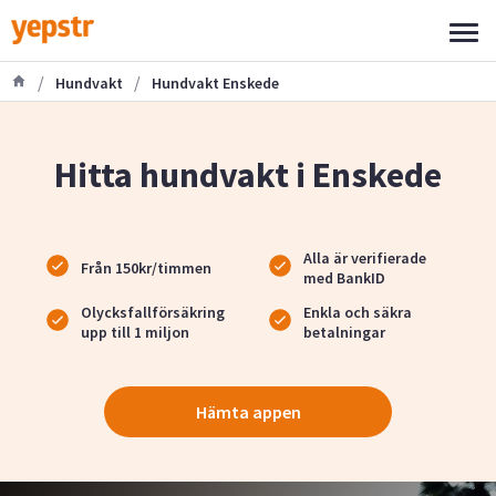
/
/
Hundvakt
Hundvakt Enskede
Hitta hundvakt i Enskede
Alla är verifierade
Från 150kr/timmen
med BankID
Olycksfallförsäkring
Enkla och säkra
upp till 1 miljon
betalningar
Hämta appen