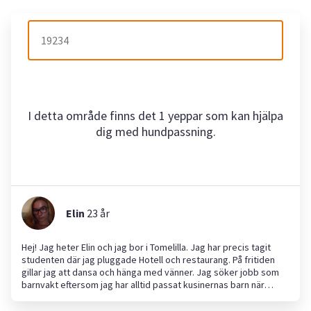
I detta område finns det 1 yeppar som kan hjälpa
dig med hundpassning.
Elin
23
år
Hej! Jag heter Elin och jag bor i Tomelilla. Jag har precis tagit
studenten där jag pluggade Hotell och restaurang. På fritiden
gillar jag att dansa och hänga med vänner. Jag söker jobb som
barnvakt eftersom jag har alltid passat kusinernas barn när
föräldrarna varit iväg. Jag är en noggrann tjej som alltid håller
tiderna och vill ha det rent och fint om mig. Hör gärna av er vid