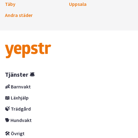
Täby
Uppsala
Andra städer
Tjänster 🛎
👶 Barnvakt
📖 Läxhjälp
🍃 Trädgård
🐕 Hundvakt
🛠 Övrigt