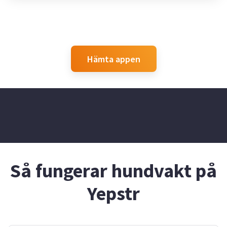
intresse😊
Hämta appen
Så fungerar hundvakt på
Yepstr