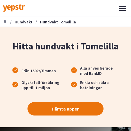
/
/
Hundvakt
Hundvakt Tomelilla
Hitta hundvakt i Tomelilla
Alla är verifierade
Från 150kr/timmen
med BankID
Olycksfallförsäkring
Enkla och säkra
upp till 1 miljon
betalningar
Hämta appen