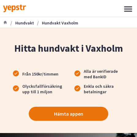
/
/
Hundvakt
Hundvakt Vaxholm
Hitta hundvakt i Vaxholm
Alla är verifierade
Från 150kr/timmen
med BankID
Olycksfallförsäkring
Enkla och säkra
upp till 1 miljon
betalningar
Hämta appen