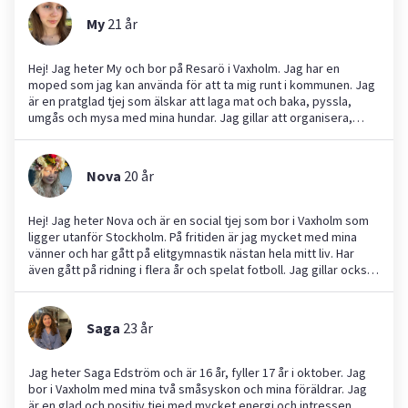
My
21
år
Hej! Jag heter My och bor på Resarö i Vaxholm. Jag har en
moped som jag kan använda för att ta mig runt i kommunen. Jag
är en pratglad tjej som älskar att laga mat och baka, pyssla,
umgås och mysa med mina hundar. Jag gillar att organisera,
städa och fixa saker. Jag är öppen för att ta olika typer av jobb,
men har mest erfarenhet av att vara barnvakt genom Yepstr. Jag
ser fram emot att hjälpa till med olika uppgifter!
Nova
20
år
Hej! Jag heter Nova och är en social tjej som bor i Vaxholm som
ligger utanför Stockholm. På fritiden är jag mycket med mina
vänner och har gått på elitgymnastik nästan hela mitt liv. Har
även gått på ridning i flera år och spelat fotboll. Jag gillar också
att lyssna på musik och när jag var yngre så spelade jag gitarr
och piano. Min familj består av min mamma, pappa, lillebror på 14
år och min kära katt Zoe. Jag har mycket erfarenhet av att ta
Saga
23
år
hand om barn då jag jobbat som gymnastik tränare och har
under 1 års tid varit barnvakt åt en 5årig pojke. Jag har en
lillebror och yngre kusiner som jag har varit barnvakt till också.
Jag heter Saga Edström och är 16 år, fyller 17 år i oktober. Jag
Eftersom jag har ridit så är jag van att ta hand om hästar. Andra
bor i Vaxholm med mina två småsyskon och mina föräldrar. Jag
djur jag är van vid är katter och hundar. Jag är en mycket social,
är en glad och positiv tjej med mycket energi och intressen.