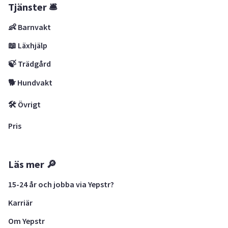
Tjänster 🛎
👶 Barnvakt
📖 Läxhjälp
🍃 Trädgård
🐕 Hundvakt
🛠 Övrigt
Pris
Läs mer 🔎
15-24 år och jobba via Yepstr?
Karriär
Om Yepstr