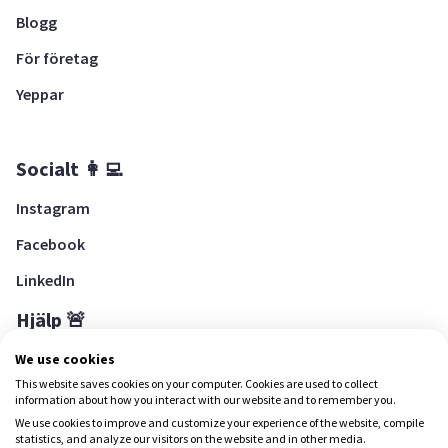
Blogg
För företag
Yeppar
Socialt 👩‍💻
Instagram
Facebook
LinkedIn
Hjälp 🚨
Hjälpcenter
We use cookies
This website saves cookies on your computer. Cookies are used to collect
information about how you interact with our website and to remember you.
We use cookies to improve and customize your experience of the website, compile
Ladda ned Yepstr
statistics, and analyze our visitors on the website and in other media.