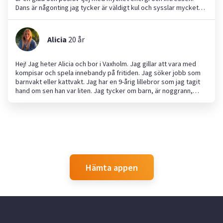
glad och ambitiös tjej som har lätt till skratt.
Dans är någonting jag tycker är väldigt kul och sysslar mycket
med på fritiden om jag inte pluggar eller är med kompisar och
familjen. Jag söker jobb som exempelvis festhjälp eller
barnpassning, men egentligen skulle jag kunna jobba med det
Alicia
20
år
mesta! Jag är en glad och positiv person som får mycket energi
av att umgås men människor och som tycker att det är kul att
jobba. Jag har även mycket erfarenhet av att jobba här på
Hej! Jag heter Alicia och bor i Vaxholm. Jag gillar att vara med
yepstr och har en väldigt positiv inställning till jobb här!
kompisar och spela innebandy på fritiden. Jag söker jobb som
barnvakt eller kattvakt. Jag har en 9-årig lillebror som jag tagit
hand om sen han var liten. Jag tycker om barn, är noggrann,
flexibel och bra på att passa tider.
Hämta appen