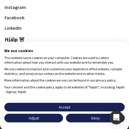
Instagram
Facebook
LinkedIn
Hjälp 🚨
Hjälpcenter
We use cookies
This website saves cookies on your computer. Cookies are used to collect
information about how you interact with our website and to remember you.
We use cookies to improve and customize your experience of the website, compile
Ladda ned Yepstr
statistics, and analyze our visitors on the website and in other media.
More information about the cookies we use can be found in our privacy policy.
Ladda ned Yepstr
Your consent and the cookie policy apply to all websites of "Yepstr", including: Yepstr
- Signup, Yepstr.
Yepstr använder cookies (kakor) för att ge dig en bättre
upplevelse.
Accept
Yepstr AB • Org. 556997-9817 • Skeppsbron 28, 111 30
Adjust
Deny
Stockholm
Godkänn