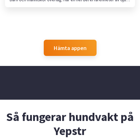
men mestadels hästar. Jag är väldigt noggrann och omsorgsfull i
mitt arbete så söker ni någon som är så inom arbetet så är jag
här.
Hämta appen
Så fungerar hundvakt på
Yepstr