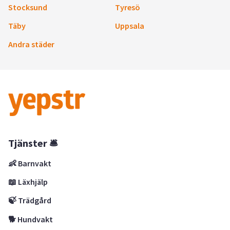
Stocksund
Tyresö
Täby
Uppsala
Andra städer
Tjänster 🛎
👶 Barnvakt
📖 Läxhjälp
🍃 Trädgård
🐕 Hundvakt