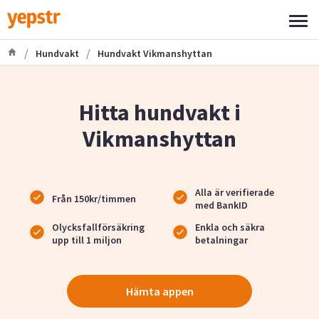
/
/
Hundvakt
Hundvakt Vikmanshyttan
Hitta hundvakt i
Vikmanshyttan
Alla är verifierade
Från 150kr/timmen
med BankID
Olycksfallförsäkring
Enkla och säkra
upp till 1 miljon
betalningar
Hämta appen