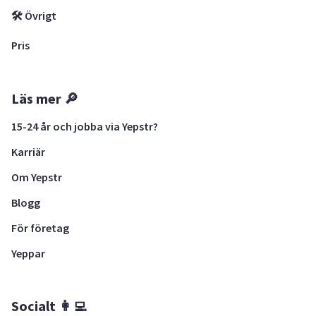
🛠 Övrigt
Pris
Läs mer 🔎
15-24 år och jobba via Yepstr?
Karriär
Om Yepstr
Blogg
För företag
Yeppar
Socialt 👩‍💻