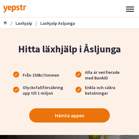
/
/
Laxhjalp
Laxhjalp Asljunga
Hitta läxhjälp i Åsljunga
Alla är verifierade
Från 150kr/timmen
med BankID
Olycksfallförsäkring
Enkla och säkra
upp till 1 miljon
betalningar
Hämta appen