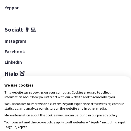
Yeppar
Socialt 👩‍💻
Instagram
Facebook
LinkedIn
Hjälp 🚨
Hjälpcenter
We use cookies
This website saves cookies on your computer. Cookies are used to collect
information about how you interact with our website and to remember you.
We use cookies to improve and customize your experience of the website, compile
Ladda ned Yepstr
statistics, and analyze our visitors on the website and in other media.
More information about the cookies we use can be found in our privacy policy.
Ladda ned Yepstr
Your consent and the cookie policy apply to all websites of "Yepstr", including: Yepstr
- Signup, Yepstr.