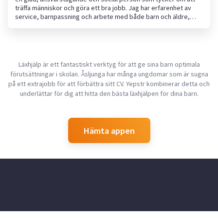
träffa människor och göra ett bra jobb. Jag har erfarenhet av
service, barnpassning och arbete med både barn och äldre,
vilket har lärt mig att ta ansvar, samarbeta och anpassa mig
efter olika situationer. Jag är inte rädd för att hugga i och hjälper
gärna till med allt från barnpassning och läxhjälp till städning,
hundpassning eller andra vardagssysslor. Jag kommer alltid i
tid, är noggrann och gör mitt bästa för att du ska känna dig
Läxhjälp är ett fantastiskt verktyg för att ge sina barn optimala
trygg med att anlita mig. Jag ser fram emot att hjälpa dig!
förutsättningar i skolan. Åsljunga har många ungdomar som är sugna
på ett extrajobb för att förbättra sitt CV. Yepstr kombinerar detta och
underlättar för dig att hitta den bästa läxhjälpen för dina barn.
Hämta appen