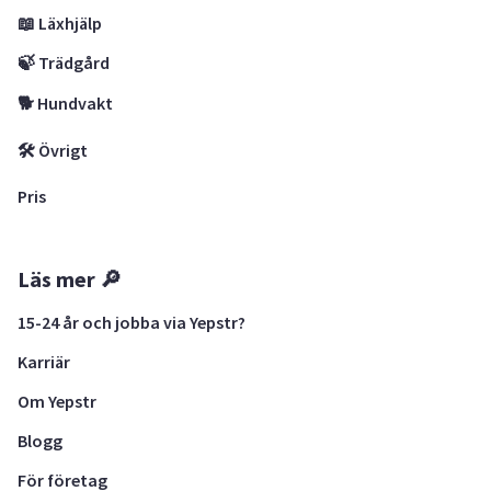
📖 Läxhjälp
🍃 Trädgård
🐕 Hundvakt
🛠 Övrigt
Pris
Läs mer 🔎
15-24 år och jobba via Yepstr?
Karriär
Om Yepstr
Blogg
För företag