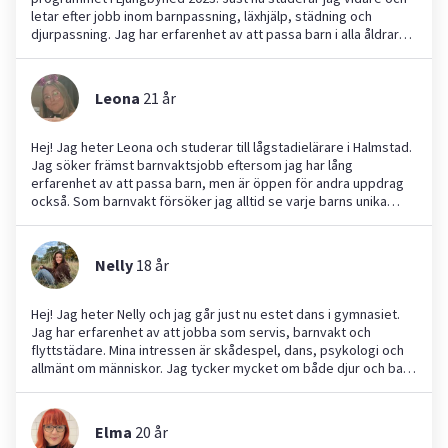
letar efter jobb inom barnpassning, läxhjälp, städning och
djurpassning. Jag har erfarenhet av att passa barn i alla åldrar
och har jobbat med läxhjälp i svenska, engelska och matte för
grundskoleelever och gymnasieelever på matte 3b. Jag ser
fram emot att hjälpa till!
Leona
21
år
Hej! Jag heter Leona och studerar till lågstadielärare i Halmstad.
Jag söker främst barnvaktsjobb eftersom jag har lång
erfarenhet av att passa barn, men är öppen för andra uppdrag
också. Som barnvakt försöker jag alltid se varje barns unika
personlighet. Jag är glad och gillar att hitta på roliga aktiviteter,
men kan också vara tydlig och noggrann när det behövs. Jag
känner mig trygg och vill skapa en rolig och säker stund för
Nelly
18
år
barnen jag passar.
Hej! Jag heter Nelly och jag går just nu estet dans i gymnasiet.
Jag har erfarenhet av att jobba som servis, barnvakt och
flyttstädare. Mina intressen är skådespel, dans, psykologi och
allmänt om människor. Jag tycker mycket om både djur och barn
och jag skulle beskriva mig som en kreativ, lösningsorienterad,
social och tillmötesgående person.
Elma
20
år