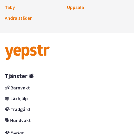
Täby
Uppsala
Andra städer
Tjänster 🛎
👶 Barnvakt
📖 Läxhjälp
🍃 Trädgård
🐕 Hundvakt
🛠 Övrigt