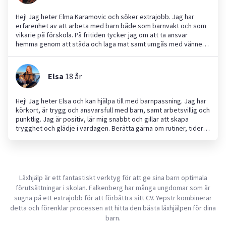
Hej! Jag heter Elma Karamovic och söker extrajobb. Jag har
erfarenhet av att arbeta med barn både som barnvakt och som
vikarie på förskola. På fritiden tycker jag om att ta ansvar
hemma genom att städa och laga mat samt umgås med vänner.
Jag är social, driven och bra på att lyssna samt ge stöd. Jag
hjälper gärna till där det behövs och är alltid tillgänglig om något
skulle hända. Jag ser fram emot att hjälpa till med barnpassning
Elsa
18
år
eller andra uppdrag där mina erfarenheter kommer till nytta!
Hej! Jag heter Elsa och kan hjälpa till med barnpassning. Jag har
körkort, är trygg och ansvarsfull med barn, samt arbetsvillig och
punktlig. Jag är positiv, lär mig snabbt och gillar att skapa
trygghet och glädje i vardagen. Berätta gärna om rutiner, tider
och vad som är viktigt för er familj, så hittar vi en bra lösning
tillsammans.
Läxhjälp är ett fantastiskt verktyg för att ge sina barn optimala
förutsättningar i skolan. Falkenberg har många ungdomar som är
sugna på ett extrajobb för att förbättra sitt CV. Yepstr kombinerar
detta och förenklar processen att hitta den bästa läxhjälpen för dina
barn.