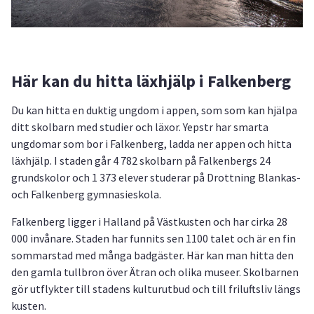
Här kan du hitta läxhjälp i Falkenberg
Du kan hitta en duktig ungdom i appen, som som kan hjälpa
ditt skolbarn med studier och läxor. Yepstr har smarta
ungdomar som bor i Falkenberg, ladda ner appen och hitta
läxhjälp. I staden går 4 782 skolbarn på Falkenbergs 24
grundskolor och 1 373 elever studerar på Drottning Blankas-
och Falkenberg gymnasieskola.
Falkenberg ligger i Halland på Västkusten och har cirka 28
000 invånare. Staden har funnits sen 1100 talet och är en fin
sommarstad med många badgäster. Här kan man hitta den
den gamla tullbron över Ätran och olika museer. Skolbarnen
gör utflykter till stadens kulturutbud och till friluftsliv längs
kusten.