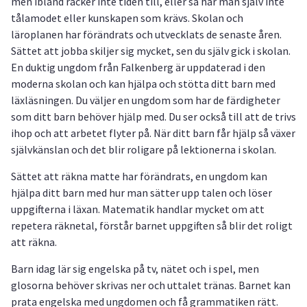
men ibland räcker inte tiden till, eller så har man själv inte
tålamodet eller kunskapen som krävs. Skolan och
läroplanen har förändrats och utvecklats de senaste åren.
Sättet att jobba skiljer sig mycket, sen du själv gick i skolan.
En duktig ungdom från Falkenberg är uppdaterad i den
moderna skolan och kan hjälpa och stötta ditt barn med
läxläsningen. Du väljer en ungdom som har de färdigheter
som ditt barn behöver hjälp med. Du ser också till att de trivs
ihop och att arbetet flyter på. När ditt barn får hjälp så växer
självkänslan och det blir roligare på lektionerna i skolan.
Sättet att räkna matte har förändrats, en ungdom kan
hjälpa ditt barn med hur man sätter upp talen och löser
uppgifterna i läxan. Matematik handlar mycket om att
repetera räknetal, förstår barnet uppgiften så blir det roligt
att räkna.
Barn idag lär sig engelska på tv, nätet och i spel, men
glosorna behöver skrivas ner och uttalet tränas. Barnet kan
prata engelska med ungdomen och få grammatiken rätt.