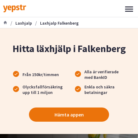
/
/
Laxhjalp
Laxhjalp Falkenberg
Hitta läxhjälp i Falkenberg
Alla är verifierade
Från 150kr/timmen
med BankID
Olycksfallförsäkring
Enkla och säkra
upp till 1 miljon
betalningar
Hämta appen