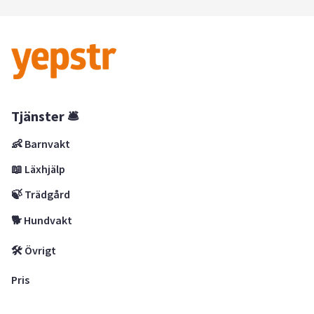
Tjänster 🛎
👶 Barnvakt
📖 Läxhjälp
🍃 Trädgård
🐕 Hundvakt
🛠 Övrigt
Pris