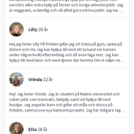
servitris eller extra hjälp på fester och övriga arbeten/jobb. Jag
är noggrann, ordentlig och vill alltid göra ett bra jobb! Jag har en
egen hund och har haft många kaniner och har därför erfarenhet
av att ta hand om och gå ut med djur. Jag har praktiserat som
servitris på ett café och jag har även ett yngre syskon och
Lilly
20
år
massa små kusiner som jag har passat många gånger!
Hej jag heter Lilly På fritiden gillar jag att träna på gym, spela på
datorn och rita Jag kan hjälpa till med att ta hand om barnen
under någon kväll/eftermiddag och då även laga mat. Jag kan
hjälpa till med läxor och med djuren där hemma Om ni väljer mig
får ni en ambitiös och lättsam tjej, jag har bra betyg i alla ämnen i
skolan och gick spetsmatte utbildning på Dammfriskolan, går för
tillfället natur på ProCivitas så kan hjälpa till med läxor i alla
Vrinda
22
år
ämnen till skolan.
Hej! Jag heter Vrinda. Jag är student på Malmö universitet och
söker jobb som barnvakt, läxhjälp samt att hjälpa till med
husdjur. Jag avgudar barn och gillar att måla och skissa på
fritiden, samt prova nya hantverksprojekt. Jag har tidigare tagit
hand om barn och har en yngre bror som jag har hjälpt att ta
hand om många gånger. Jag är en noggrann person som alltid
ser till att hålla tider.
Ella
18
år