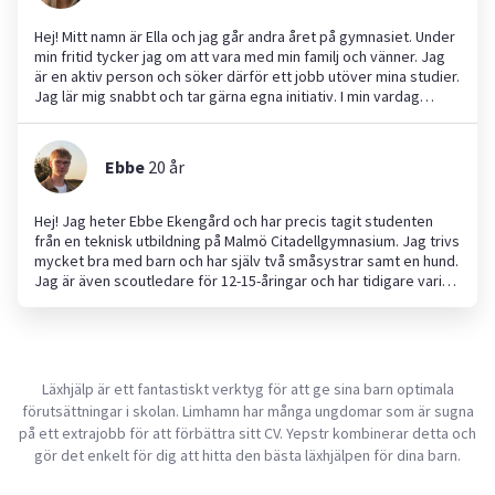
Hej! Mitt namn är Ella och jag går andra året på gymnasiet. Under
min fritid tycker jag om att vara med min familj och vänner. Jag
är en aktiv person och söker därför ett jobb utöver mina studier.
Jag lär mig snabbt och tar gärna egna initiativ. I min vardag
föredrar jag att ha struktur och planera mina dagar.
Ebbe
20
år
Hej! Jag heter Ebbe Ekengård och har precis tagit studenten
från en teknisk utbildning på Malmö Citadellgymnasium. Jag trivs
mycket bra med barn och har själv två småsystrar samt en hund.
Jag är även scoutledare för 12-15-åringar och har tidigare varit
ledare för 7-11-åringar. Jag är också duktig på de flesta
skolämnen, förutom språk, och har fått höra att jag skulle bli en
bra lärare. Trädgårdsarbete är ännu en av mina styrkor, då jag
ofta hjälper till hemma i vår egen trädgård. En av mina starka
sidor är att passa tider och vara pålitlig. Jag ser fram emot att
Läxhjälp är ett fantastiskt verktyg för att ge sina barn optimala
hjälpa dig med det du behöver!
förutsättningar i skolan. Limhamn har många ungdomar som är sugna
på ett extrajobb för att förbättra sitt CV. Yepstr kombinerar detta och
gör det enkelt för dig att hitta den bästa läxhjälpen för dina barn.