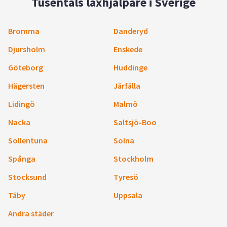
Tusentals läxhjälpare i Sverige
Bromma
Danderyd
Djursholm
Enskede
Göteborg
Huddinge
Hägersten
Järfälla
Lidingö
Malmö
Nacka
Saltsjö-Boo
Sollentuna
Solna
Spånga
Stockholm
Stocksund
Tyresö
Täby
Uppsala
Andra städer