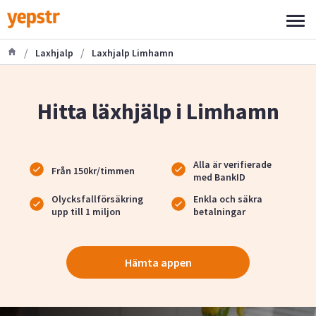
/
/
Laxhjalp
Laxhjalp Limhamn
Hitta läxhjälp i Limhamn
Alla är verifierade
Från 150kr/timmen
med BankID
Olycksfallförsäkring
Enkla och säkra
upp till 1 miljon
betalningar
Hämta appen