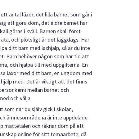
antal läxor, det lilla barnet som går i
sig att göra dom, det äldre barnet har
all göras i kväll. Barnen skall först
 äta, och plötsligt är det läggdags. Har
jälpa ditt barn med läxhjälp, så är du inte
t. Barn behöver någon som har tid att
ma, och hjälpa till med uppgifterna. En
äsa läxor med ditt barn, en ungdom med
hjälp med. Det är viktigt att det finns
 personkemi mellan barnet och
med och välja.
t som när du själv gick i skolan,
och ämnesområdena är inte uppdelade
upp mattetalen och räknar dom på ett
unskap online för sitt temaarbete, då