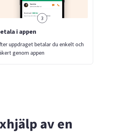
3
etala i appen
fter uppdraget betalar du enkelt och
äkert genom appen
äxhjälp av en