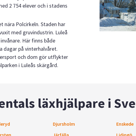
med 2 754 elever och i stadens
t nära Polcirkeln. Staden har
vuxit med gruvindustrin. Luleå
0 invånare. Här finns både
 dagar på vinterhalvåret.
ntersport och dom gör utflykter
lparken i Luleås skärgård.
entals läxhjälpare i Sve
eryd
Djursholm
Enskede
rsten
Järfälla
Lidingö