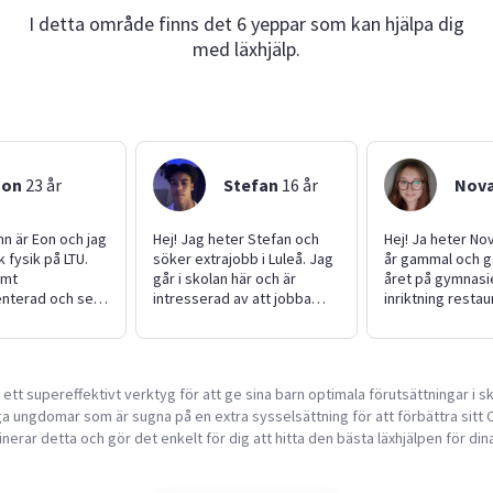
I detta område finns det 6 yeppar som kan hjälpa dig
med läxhjälp.
Eon
23
år
Stefan
16
år
Nov
Hej! Jag heter Stefan och
Hej! Ja heter Nov
k fysik på LTU.
söker extrajobb i Luleå. Jag
år gammal och g
emt
går i skolan här och är
året på gymnas
enterad och ser
intresserad av att jobba
inriktning resta
d minst 2
som barnvakt eller
livsmedel. Jag gi
å ett problem.
hundvakt. Jag är ansvarsfull
med vänner baka
 jag ha startat
och bra på att hålla tider.
och gå på hocke
 (behöver inte gå
Jag har själv yngre syskon
hjälpa till med ba
r ett supereffektivt verktyg för att ge sina barn optimala förutsättningar i sk
 ha den
som jag har passat många
passning läxhjälp
a ungdomar som är sugna på en extra sysselsättning för att förbättra sitt C
) och jag vill
gånger, både små och lite
den tekniska
äldre barn. Jag tycker om
erar detta och gör det enkelt för dig att hitta den bästa läxhjälpen för din
 brinner för
att hjälpa till och lär mig
 musik och
gärna nya saker. Ser fram