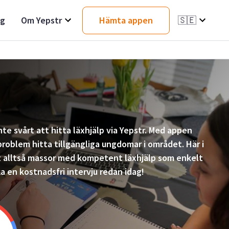
ag
Om Yepstr
Hämta appen
🇸🇪
inte svårt att hitta läxhjälp via Yepstr. Med appen
roblem hitta tillgängliga ungdomar i området. Här i
t alltså massor med kompetent läxhjälp som enkelt
a en kostnadsfri intervju redan idag!