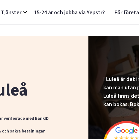
Tjänster
15-24 år och jobba via Yepstr?
För föret
I Luleå är det 
Luleå
kan man utan p
Luleå finns de
kan bokas. Bok
är verifierade med BankID
a och säkra betalningar