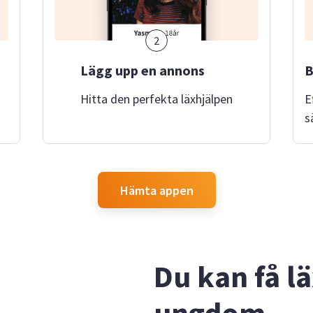
2
Lägg upp en annons
B
Hitta den perfekta läxhjälpen
E
s
Hämta appen
Du kan få l
ungdom