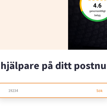
xhjälpare på ditt post
Sök