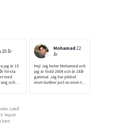
Mohamad
22
a
20
år
år
a jag är 15
Hej! Jag heter Mohamed och
år första
jag är född 2004 och är 18år
iet med
gammal. Jag har jobbat
urang och
inom butiker just nu inom tre
llar att vara
år nästan. Jag har B automat
, laga mat
körkort. Och jag har även
y. Jag kan
jobbat olika jobb samtidigt
rn eller djur
många också så att jag har
olan. Luleå
 och tr
ändå ganska bra koll på
V. Yepstr
ganska mycket! MVH
Mohamed Al Bwidani
a barn.