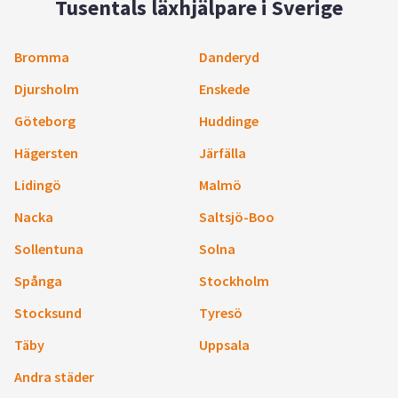
Tusentals läxhjälpare i Sverige
Bromma
Danderyd
Djursholm
Enskede
Göteborg
Huddinge
Hägersten
Järfälla
Lidingö
Malmö
Nacka
Saltsjö-Boo
Sollentuna
Solna
Spånga
Stockholm
Stocksund
Tyresö
Täby
Uppsala
Andra städer