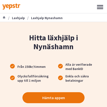
/
/
Laxhjalp
Laxhjalp Nynashamn
Hitta läxhjälp i
Nynäshamn
Alla är verifierade
Från 150kr/timmen
med BankID
Olycksfallförsäkring
Enkla och säkra
upp till 1 miljon
betalningar
Hämta appen