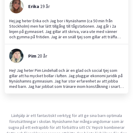
Jag försöker alltid göra lärandet roligt så att barnen får en
Erika
19
år
positiv känsla och känner att de kan lyckas. Jag kan hjälpa till
med allt från att passa barn under möten till att hitta på lärorika
och trygga aktiviteter. Hör gärna av dig om du vill veta mer! Mvh
Hej jag heter Erika och Jag bor i Nynäshamn (ca 50 min från
Linnéa
Stockholm) men har lätt tillgång till tågstationen. Jag går i 2a
linjen på gymnasiet. Jag gillar att skriva, vara ute med vänner
och gymma på fritiden. Jag är en snäll tjej som gillar att träffa
nya människor och socialisera mig. Jag är en ansvarig person
och har klarat mig ur många stressiga och jobbiga situationer
och därför tycker jag att jag är på pålitlig person att jobba som
Pim
20
år
antingen barnvakt eller hundvakt.
Hej! Jag heter Pim Lindehall och är en glad och social tjej som
gillar att ha mycket bollar i luften. Jag pluggar ekonomi juridik på
Nynäshamns gymnasium. Jag har stor erfarenhet av att jobba
med barn. Jag har jobbat som tränare inom konståkning i snart 4
år och har jobbat som barnvakt i snart ett år. Jag har också
erfarenhet av att jobba inom äldrevården. Jag kan hjälpa till med
allt ifrån att måla, läxhjälp, barnvakt, klippa gräsmattan, djurvakt
och mycket mer! Man borde anlita mig för att jag har stor
erfarenhet av att sköta jobb själv, att komma i tid, sköta
Läxhjälp är ett fantastiskt verktyg för att ge sina barn optimala
tidrapportering, och mycket mer! Jag är även utbildad i hlr i alla
förutsättningar i skolan. Nynäshamn har många ungdomar som är
åldrar (spädbarn till vuxna), har även certifikat på det!
sugna på ett extrajobb för att förbättra sitt CV. Yepstr kombinerar