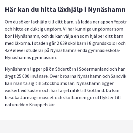
Här kan du hitta läxhjälp i Nynäshamn
Om du söker läxhjälp till ditt barn, så ladda ner appen Yepstr
och hitta en duktig ungdom. Vi har kunniga ungdomar som
bor i Nynäshamn, och du kan välja en som hjälper ditt barn
med läxorna. I staden går 2 639 skolbarn i 8 grundskolor och
439 elever studerar på Nynäshamns enda gymnasieskola-
Nynäshamns gymnasium.
Nynäshamn ligger på ön Södertörn i Södermanland och har
drygt 25 000 invånare. Över broarna Nynäshamn och Sandvik
kan man ta sig till Stockholms län. Nynäshamn ligger
vackert vid kusten och har färjetrafik till Gotland. Du kan
besöka Järnvägsmuseet och skolbarnen gör utflykter till
naturudden Knappelskär.