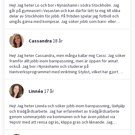
Hej! Jag heter Lo och bor i Nynäshamn i södra Stockholm. Jag
går på gymnasiet i Vasastan och kan därför lätt ta mig till olika
delar av Stockholm för jobb. På fritiden spelar jag fotboll och
umgås gärna med kompisar. Jag söker jobb som barn- eller
hundvakt samt läxhjälp. Jag är en noggrann, ansvarstagande och
social person med fina betyg i skolan. Jag har också erfarenhet
av att hjälpa yngre kusiner och släktingar. Ser fram emot att
Cassandra
18
år
jobba med dig!
Hej! Jag heter Cassandra, men många kallar mig Cassi. Jag söker
framför allt jobb inom barnpassning, men är öppen för annat
också. Jag bor i Nynäshamn och studerar på
Hantverksprogrammet med inriktning Stylist, vilket har gjort mig
kreativ och noggrann. Jag älskar att umgås med barn och har
ofta passat mina småsyskon. Tidigare har jag även
sommarjobbat på förskola med barn mellan 1–5 år. Jag är social,
Linnéa
17
år
lekfull, och bra på att hålla rutiner. Dessutom är jag flexibel och
kan ta mig till olika platser. Ser fram emot möjligheten att hjälpa
till hos er!
Hej! Jag heter Linnéa och söker jobb inom barnpassning, läxhjälp
och trädgårdsarbete. Jag har erfarenhet av trädgårdsarbete
genom sommarjobb via kommunen och har även jobbat via
Yepstr med att rensa ogräs, klippa gräs och liknande. Jag
studerar på gymnasiet och har gjort praktik i skola med barn i
åldrarna 6–8, där jag hjälpte till under lektioner och på fritids.