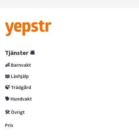
Tjänster 🛎
👶 Barnvakt
📖 Läxhjälp
🍃 Trädgård
🐕 Hundvakt
🛠 Övrigt
Pris