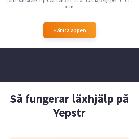
detta och förenklar processen att hitta den bästa läxhjälpen för dina
barn.
Hämta appen
Så fungerar läxhjälp på
Yepstr