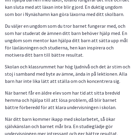
kan sluta med att läxan inte blir gjord. En duktig ungdom
som bor i Nynäshamn kan göra läxorna med ditt skolbarn.
Du väljer en ungdom som du tror barnet fungerar med, och
som har studerat de ämnen ditt barn behöver hjälp med. En
ungdom som mentor kan hjälpa ditt barn att sätta upp mål
för läxläsningen och studierna, hen kan inspirera och
motivera ditt barn till bättre resultat.
Skolan och klassrummet har hög ljudnivå och det är stim och
stoj i samband med byte av ämne, ända in på lektionen. Alla
barn har inte lika lätt att ställa om och koncentrera sig.
När barnet får en äldre elev som har tid att sitta bredvid
hemma och hjälpa till att lösa problem, då blir barnet
bättre förberedd för att klara undervisningen i skolan.
När ditt barn kommer ikapp med skolarbetet, så ökar
självkänslan och barnet mår bra. En studieglädje gör
undervisningen mer intressant och ger bättre resultat.