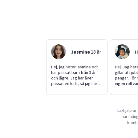
Jasmine
18
år
H
Hej, jag heter jasmine och
Hej! Jag het
har passat barn från 3 år
gillar att jo
och lägre. Jag har även
pengar. För 
passat en katt, så jag har
ingen roll va
egenskaper inom att ta
jobb. Jag äls
hand om mindre barn och
och kan jobb
katter. Jag har även varit
möjligt. Jag
servitris/ runner och har
mamma, pap
Läxhjälp är
egenskaper inom att
två syskon en
har mång
servera drinkar/ mat och
och en stora
mera. Varför man ska anlita
kombin
mig är därför att jag är
trevlig och villig att hjälpa