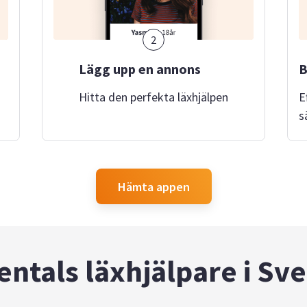
2
Lägg upp en annons
B
Hitta den perfekta läxhjälpen
E
s
Hämta appen
entals läxhjälpare i Sve