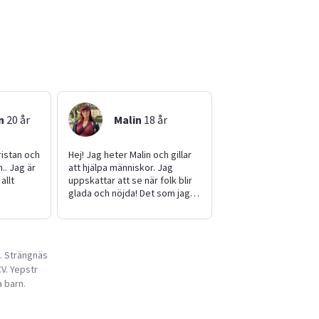
n
20
år
Malin
18
år
ristan och
Hej! Jag heter Malin och gillar
.. Jag är
att hjälpa människor. Jag
allt
uppskattar att se när folk blir
glada och nöjda! Det som jag
kan hjälpa till med är att
 Just nu
handla, studiehjälp på låg-,
x där jag
mellan- och högstadiet,
sköterska.
trädgårds bevattning,
n. Strängnäs
hundpromenader/djurpassning
V. Yepstr
 just
under dag, samt kortare
samt så
barnvaktsuppdrag i första
a barn.
t som jag
hand och mycket mer! När jag
 då och
lärt känna barnen kan vi avtala