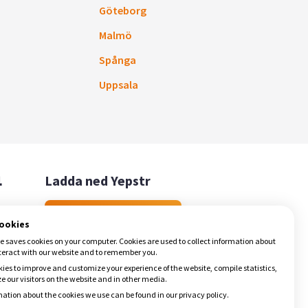
Göteborg
Malmö
Spånga
Uppsala

Ladda ned Yepstr
Ladda ned Yepstr
cookies
e saves cookies on your computer. Cookies are used to collect information about
teract with our website and to remember you.
ies to improve and customize your experience of the website, compile statistics,
 our visitors on the website and in other media.
ation about the cookies we use can be found in our privacy policy.