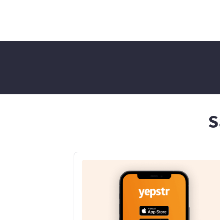
med vad som helst och lära
mig nya saker 😊 och jag är
bra på att hjälpa till ute I
trädgården. Jag kan även
hjälpa till med att vara
läxhjälp med engelska och
matematik
S