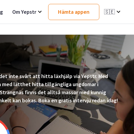
ag
Om Yepstr
Hämta appen
🇸🇪
det inte svårt att hitta läxhjälp via Yepstr. Med
med lätthet hitta tillgängliga ungdomar i
 Strängnäs finns det alltså massor med kunnig
nkelt kan bokas. Boka en gratis intervju redan idag!