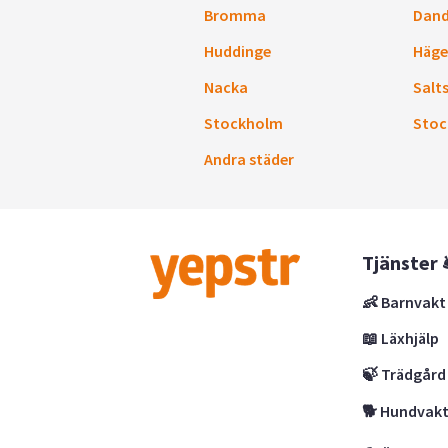
Bromma
Dand
Huddinge
Häge
Nacka
Salt
Stockholm
Stoc
Andra städer
Tjänster 
👶 Barnvakt
📖 Läxhjälp
🍃 Trädgård
🐕 Hundvak