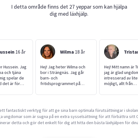
I detta område finns det 27 yeppar som kan hjälpa
dig med läxhjälp.
ussein
16
år
Wilma
18
år
Trista
er Hussein. Jag
Hej! Jag heter Wilma och
Hej! Mitt namn är T
bba och tjäna
bor i Strängnäs. Jag går
jag är glad ungdom
mig spelar de
barn- och
intresserad av lite 
d det är för
fritidsprogrammet på
möjligt, allt från
kar alla jobb
Rekarnegymnasiet i
barnpassning till
a allt som är
Eskilstuna. Jag har tre
trädgårdsskötsel.
 bor med min
småsyskon och är van vid
pluggar jag komvu
pa och mina
både små och lite äldre
pluggar till under
 ett fantastiskt verktyg för att ge sina barn optimala förutsättningar i skola
 lilla syster
barn. Jag har också hund
Jag har tidigare
a ungdomar som är sugna på en extra sysselsättning för att förbättra sitt C
 syster
och är trygg med djur. Jag
sommarjobbat med
har haft praktik på både
trädgårdsskötsel 
erar detta och gör det enkelt för dig att hitta den bästa läxhjälpen för din
förskola och grundskola
har jag yngre släk
och har därför mycket
har fått passa lite