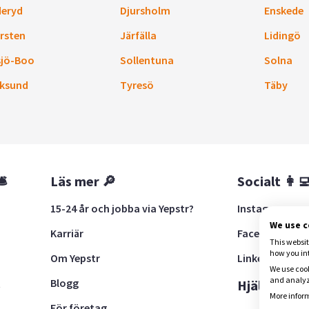
eryd
Djursholm
Enskede
rsten
Järfälla
Lidingö
sjö-Boo
Sollentuna
Solna
ksund
Tyresö
Täby
🛎
Läs mer 🔎
Socialt 👩‍
15-24 år och jobba via Yepstr?
Instagram
We use 
Karriär
Facebook
This websit
how you in
Om Yepstr
LinkedIn
We use cook
and analyze
Blogg
t
Hjälp 🚨
More inform
För företag