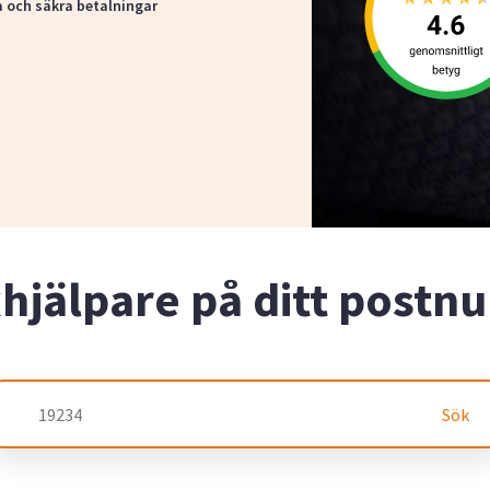
a och säkra betalningar
xhjälpare på ditt post
Sök