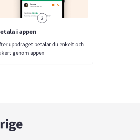
3
etala i appen
fter uppdraget betalar du enkelt och
äkert genom appen
rige