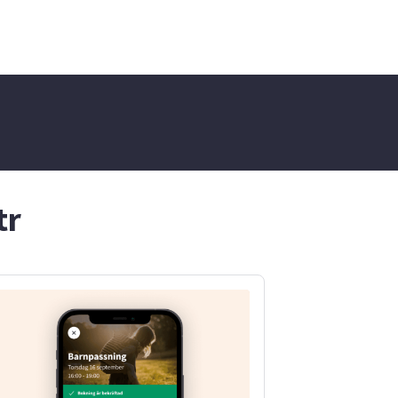
t som
om längre period/fasta dagar.
om
Jag är en trevlig person och
gör alltid mina uppgifter
uidning!
noggrant. Jag har erfarenhet
snart!
av det mesta och har väldigt
lätt att lära. Jag är punktlig och
håller tider efter bästa
förmåga. Tveka inte att höra av
dig om du behöver hjälp!
Önskar dig en fin dag!
tr