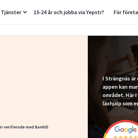
Tjänster
15-24 år och jobba via Yepstr?
För föret
I Strängnäs är 
appen kan man 
området. Här i
läxhjälp som e
är verifierade med BankID