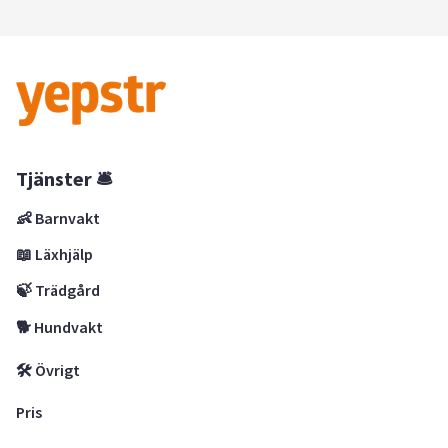
Tjänster 🛎
👶 Barnvakt
📖 Läxhjälp
🍃 Trädgård
🐕 Hundvakt
🛠 Övrigt
Pris