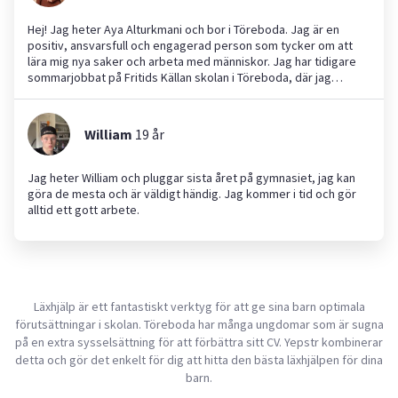
Hej! Jag heter Aya Alturkmani och bor i Töreboda. Jag är en
positiv, ansvarsfull och engagerad person som tycker om att
lära mig nya saker och arbeta med människor. Jag har tidigare
sommarjobbat på Fritids Källan skolan i Töreboda, där jag
utvecklade min samarbetsförmåga och lärde mig att ta ansvar.
Jag studerar för närvarande på Komvux och söker nya
möjligheter att utvecklas i arbetslivet. Jag är flexibel, noggrann
William
19
år
och serviceinriktad, och jag arbetar bra både självständigt och
tillsammans med andra. Om ni anlitar mig får ni en pålitlig och
motiverad medarbetare som alltid gör sitt bästa.
Jag heter William och pluggar sista året på gymnasiet, jag kan
göra de mesta och är väldigt händig. Jag kommer i tid och gör
alltid ett gott arbete.
Läxhjälp är ett fantastiskt verktyg för att ge sina barn optimala
förutsättningar i skolan. Töreboda har många ungdomar som är sugna
på en extra sysselsättning för att förbättra sitt CV. Yepstr kombinerar
detta och gör det enkelt för dig att hitta den bästa läxhjälpen för dina
barn.