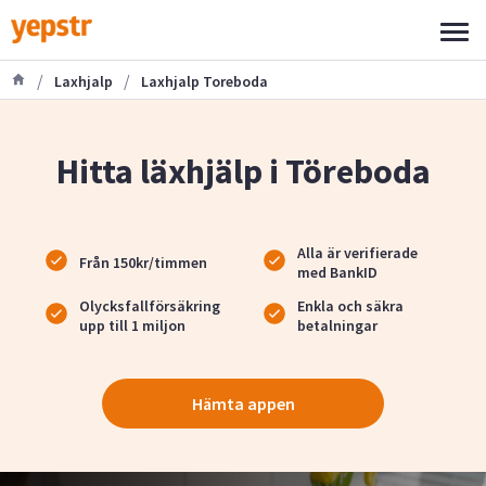
/
/
Laxhjalp
Laxhjalp Toreboda
Hitta läxhjälp i Töreboda
Alla är verifierade
Från 150kr/timmen
med BankID
Olycksfallförsäkring
Enkla och säkra
upp till 1 miljon
betalningar
Hämta appen