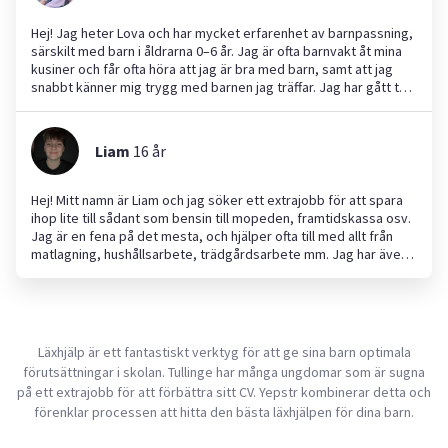
Yepstr för att få arbetslivserfarenhet och för att lära mig nya
saker!
Hej! Jag heter Lova och har mycket erfarenhet av barnpassning,
särskilt med barn i åldrarna 0–6 år. Jag är ofta barnvakt åt mina
kusiner och får ofta höra att jag är bra med barn, samt att jag
snabbt känner mig trygg med barnen jag träffar. Jag har gått två
år på introduktion programmet på skyttbrinksgymnasium i
Tumba och ska nu efter sommaren börja på barn och fritids
programmet på sågbäcksgymnasiet i Huddinge. Jag älskar allt
Liam
16
år
som är kreativt! Måla, pyssla med saker och baka är något jag
gör ofta på min fritid. Jag hoppas vi hörs! Hälsningar Lova 🤗
Hej! Mitt namn är Liam och jag söker ett extrajobb för att spara
ihop lite till sådant som bensin till mopeden, framtidskassa osv.
Jag är en fena på det mesta, och hjälper ofta till med allt från
matlagning, hushållsarbete, trädgårdsarbete mm. Jag har även
praoat på ett dagis under året och var väldigt uppskattad där.
Det är bara att höra av dig vid frågor som tillgänglighet,
erfarenhet eller prisdiskussioner. Ha det bra!
Läxhjälp är ett fantastiskt verktyg för att ge sina barn optimala
förutsättningar i skolan. Tullinge har många ungdomar som är sugna
på ett extrajobb för att förbättra sitt CV. Yepstr kombinerar detta och
förenklar processen att hitta den bästa läxhjälpen för dina barn.