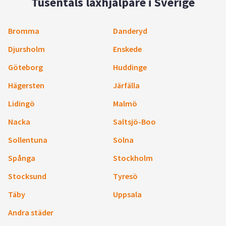
Tusentals läxhjälpare i Sverige
Bromma
Danderyd
Djursholm
Enskede
Göteborg
Huddinge
Hägersten
Järfälla
Lidingö
Malmö
Nacka
Saltsjö-Boo
Sollentuna
Solna
Spånga
Stockholm
Stocksund
Tyresö
Täby
Uppsala
Andra städer