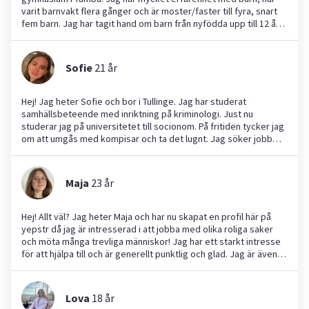
varit barnvakt flera gånger och är moster/faster till fyra, snart
fem barn. Jag har tagit hand om barn från nyfödda upp till 12 år
och är van vid både katter och hundar. På min fritid gillar jag att
vara i stallet och rida, läsa eller vara med vänner. Jag är kreativ,
bra på problemlösning och mycket arbetsvillig. Jag ser fram
Sofie
21
år
emot att hjälpa dig!
Hej! Jag heter Sofie och bor i Tullinge. Jag har studerat
samhällsbeteende med inriktning på kriminologi. Just nu
studerar jag på universitetet till socionom. På fritiden tycker jag
om att umgås med kompisar och ta det lugnt. Jag söker jobb
som hundvakt, kattvakt, inom trädgårdsarbete, hjälp med att
handla, städning och flytthjälp. Jag är en lugn, glad och social
person som är ansvarsfull och ordningsam. Jag ser fram emot
Maja
23
år
att hjälpa till med olika uppgifter och bidra med mitt
engagemang!
Hej! Allt väl? Jag heter Maja och har nu skapat en profil här på
yepstr då jag är intresserad i att jobba med olika roliga saker
och möta många trevliga människor! Jag har ett starkt intresse
för att hjälpa till och är generellt punktlig och glad. Jag är även
väldigt motiverad i skolan och gick därmed ut gymnasiet med
19,69/20 merit! Just nu går jag mitt andra år på Karolinska
Institutet. På fritiden gör jag allt möjligt; skriver, läser, ritar och
Lova
18
år
umgås med vänner! Sammanfattningsvis söker jag jobb på