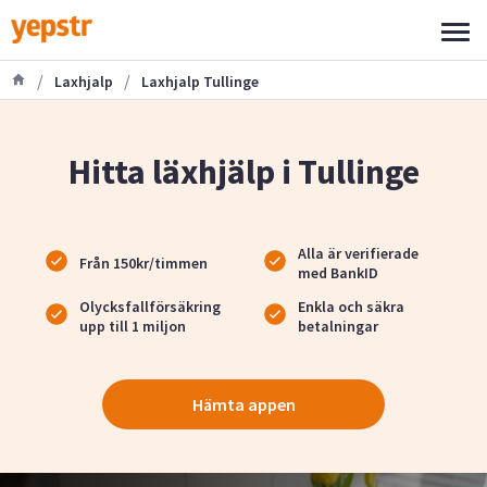
/
/
Laxhjalp
Laxhjalp Tullinge
Hitta läxhjälp i Tullinge
Alla är verifierade
Från 150kr/timmen
med BankID
Olycksfallförsäkring
Enkla och säkra
upp till 1 miljon
betalningar
Hämta appen