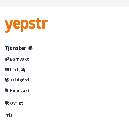
Tjänster 🛎
👶 Barnvakt
📖 Läxhjälp
🍃 Trädgård
🐕 Hundvakt
🛠 Övrigt
Pris