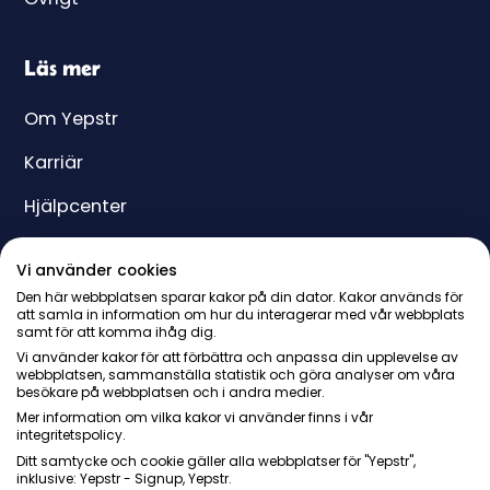
Läs mer
Om Yepstr
Karriär
Hjälpcenter
Yeppar
Vi använder cookies
Pris
Den här webbplatsen sparar kakor på din dator. Kakor används för
att samla in information om hur du interagerar med vår webbplats
samt för att komma ihåg dig.
Presentkort
Vi använder kakor för att förbättra och anpassa din upplevelse av
webbplatsen, sammanställa statistik och göra analyser om våra
besökare på webbplatsen och i andra medier.
Mer information om vilka kakor vi använder finns i vår
integritetspolicy.
Ditt samtycke och cookie gäller alla webbplatser för "Yepstr",
inklusive: Yepstr - Signup, Yepstr.