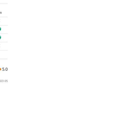
n
5.0
023-05