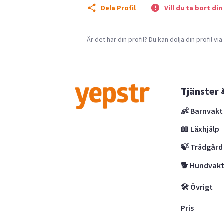
Dela Profil
Vill du ta bort din
Är det här din profil? Du kan dölja din profil vi
Tjänster 
👶 Barnvakt
📖 Läxhjälp
🍃 Trädgård
🐕 Hundvak
🛠 Övrigt
Pris