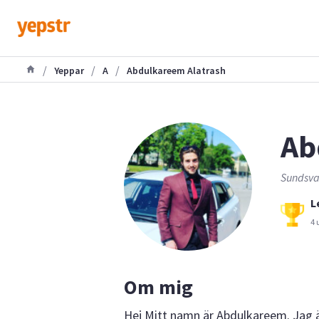
/
/
/
Yeppar
A
Abdulkareem Alatrash
Ab
Sundsval
L
4 
Om mig
Hej Mitt namn är Abdulkareem. Jag är 