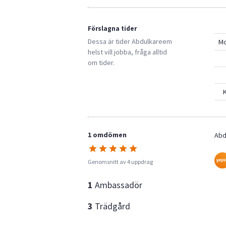
Förslagna tider
Dessa är tider
Abdulkareem
M
helst vill jobba, fråga alltid
om tider.
K
1 omdömen
Abd
Genomsnitt av 4 uppdrag
1
Ambassadör
3
Trädgård