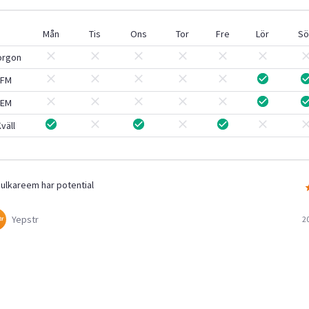
Mån
Tis
Ons
Tor
Fre
Lör
Sö
orgon
FM
EM
väll
ulkareem har potential
Yepstr
2