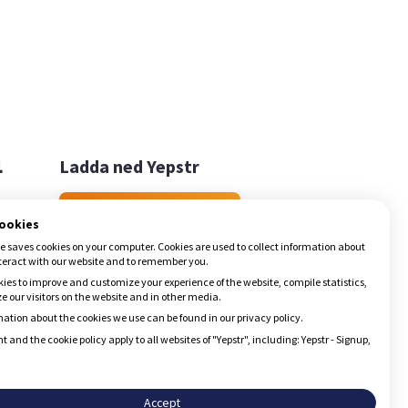

Ladda ned Yepstr
Ladda ned Yepstr
cookies
e saves cookies on your computer. Cookies are used to collect information about
teract with our website and to remember you.
ies to improve and customize your experience of the website, compile statistics,
 our visitors on the website and in other media.
ation about the cookies we use can be found in our privacy policy.
t and the cookie policy apply to all websites of "Yepstr", including: Yepstr - Signup,
Accept