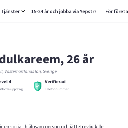
Tjänster
15-24 år och jobba via Yepstr?
För föret
dulkareem, 26 år
l, Västernorrlands län, Sverige
evel 4
Verifierad
utförda uppdrag
Telefonnummer
en social, hjälpsam person och jättetrevlig kille