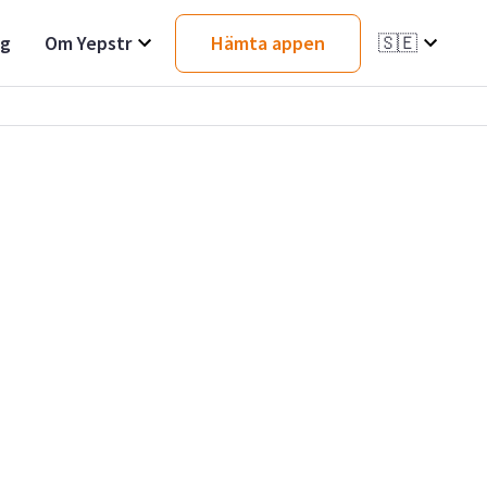
ag
Om Yepstr
Hämta appen
🇸🇪