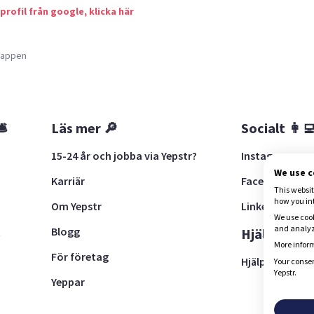
 profil från google, klicka här
a appen
🛎
Läs mer 🔎
Socialt 👩‍
15-24 år och jobba via Yepstr?
Instagram
We use 
Karriär
Facebook
This websit
how you in
Om Yepstr
LinkedIn
We use cook
and analyze
Blogg
t
Hjälp 🚨
More inform
För företag
Hjälpcenter
Your consen
Yepstr.
Yeppar