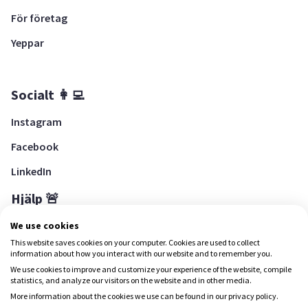
För företag
Yeppar
Socialt 👩‍💻
Instagram
Facebook
LinkedIn
Hjälp 🚨
Hjälpcenter
We use cookies
This website saves cookies on your computer. Cookies are used to collect
information about how you interact with our website and to remember you.
We use cookies to improve and customize your experience of the website, compile
Ladda ned Yepstr
statistics, and analyze our visitors on the website and in other media.
More information about the cookies we use can be found in our privacy policy.