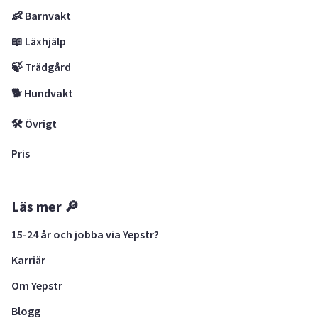
👶 Barnvakt
📖 Läxhjälp
🍃 Trädgård
🐕 Hundvakt
🛠 Övrigt
Pris
Läs mer 🔎
15-24 år och jobba via Yepstr?
Karriär
Om Yepstr
Blogg