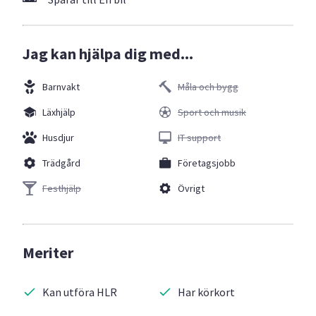
Jag kan hjälpa dig med...
Barnvakt
Måla och bygg
Läxhjälp
Sport och musik
Husdjur
IT support
Trädgård
Företagsjobb
Festhjälp
Övrigt
Meriter
Kan utföra HLR
Har körkort