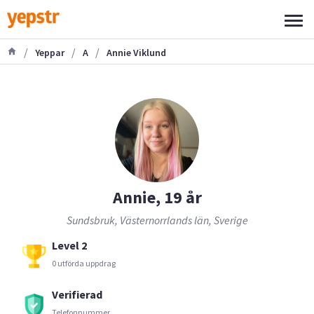
/
/
/
Yeppar
A
Annie Viklund
Annie, 19 år
Sundsbruk, Västernorrlands län, Sverige
Level 2
0 utförda uppdrag
Verifierad
Telefonnummer