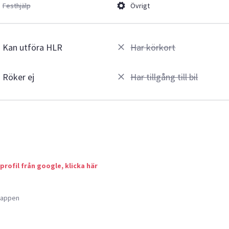
Festhjälp
Övrigt
Kan utföra HLR
Har körkort
Röker ej
Har tillgång till bil
 profil från google, klicka här
a appen