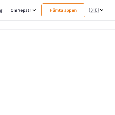
ag
Om Yepstr
Hämta appen
🇸🇪