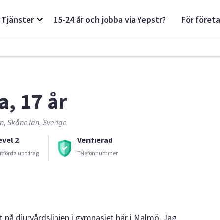
Tjänster
15-24 år och jobba via Yepstr?
För föret
a, 17 år
, Skåne län, Sverige
evel 2
Verifierad
utförda uppdrag
Telefonnummer
t på djurvårdslinjen i gymnasiet här i Malmö. Jag