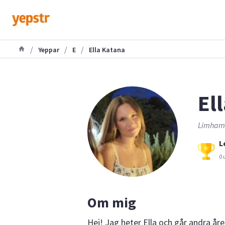
/
/
/
Yeppar
E
Ella Katana
Ell
Limhamn
L
0 
Om mig
Hej! Jag heter Ella och går andra åre