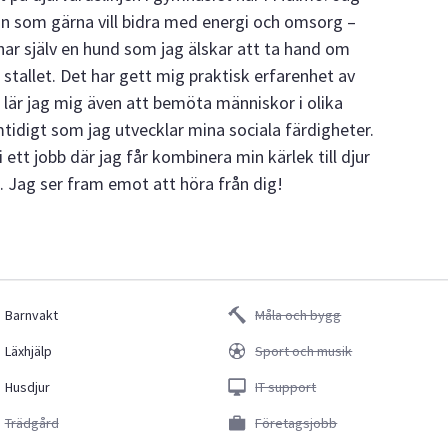
n som gärna vill bidra med energi och omsorg –
 har själv en hund som jag älskar att ta hand om
stallet. Det har gett mig praktisk erfarenhet av
 lär jag mig även att bemöta människor i olika
mtidigt som jag utvecklar mina sociala färdigheter.
i ett jobb där jag får kombinera min kärlek till djur
. Jag ser fram emot att höra från dig!
Barnvakt
Måla och bygg
Läxhjälp
Sport och musik
Husdjur
IT support
Trädgård
Företagsjobb