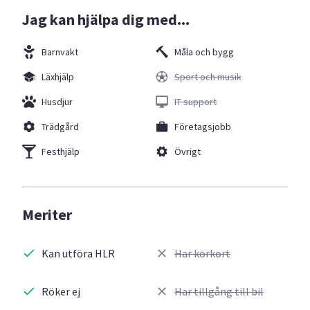
Jag kan hjälpa dig med...
Barnvakt
Måla och bygg
Läxhjälp
Sport och musik
Husdjur
IT support
Trädgård
Företagsjobb
Festhjälp
Övrigt
Meriter
Kan utföra HLR
Har körkort
Röker ej
Har tillgång till bil