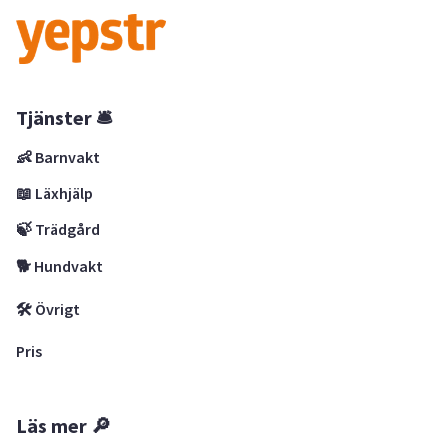
Tjänster 🛎
👶 Barnvakt
📖 Läxhjälp
🍃 Trädgård
🐕 Hundvakt
🛠 Övrigt
Pris
Läs mer 🔎