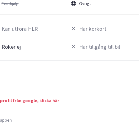
Festhjälp
Övrigt
Kan utföra HLR
Har körkort
Röker ej
Har tillgång till bil
 profil från google, klicka här
a appen