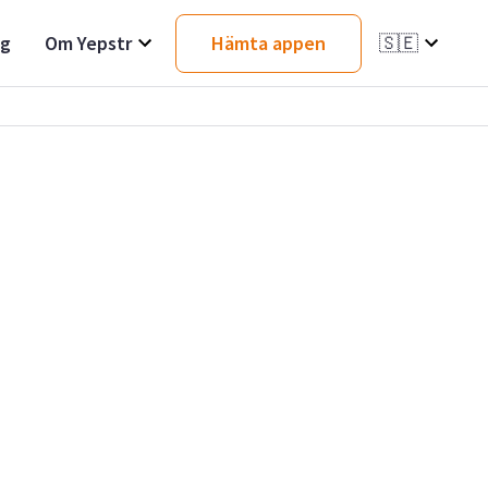
ag
Om Yepstr
Hämta appen
🇸🇪