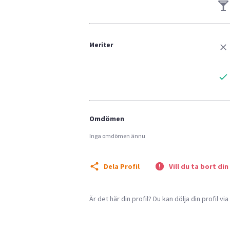
Meriter
Omdömen
Inga omdömen ännu
Dela Profil
Vill du ta bort din
Är det här din profil? Du kan dölja din profil vi