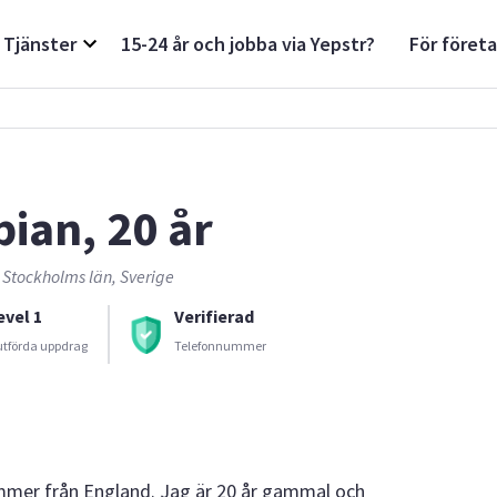
Tjänster
15-24 år och jobba via Yepstr?
För föret
bian, 20 år
 Stockholms län, Sverige
evel 1
Verifierad
utförda uppdrag
Telefonnummer
ommer från England. Jag är 20 år gammal och