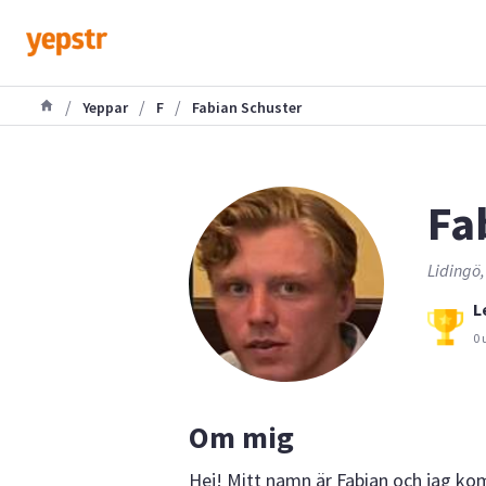
/
/
/
Yeppar
F
Fabian Schuster
Fa
Lidingö,
L
0 
Om mig
Hej! Mitt namn är Fabian och jag k