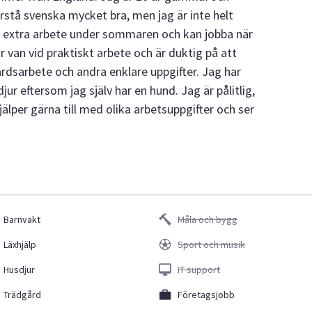
örstå svenska mycket bra, men jag är inte helt
er extra arbete under sommaren och kan jobba när
van vid praktiskt arbete och är duktig på att
årdsarbete och andra enklare uppgifter. Jag har
ur eftersom jag själv har en hund. Jag är pålitlig,
jälper gärna till med olika arbetsuppgifter och ser
Barnvakt
Måla och bygg
Läxhjälp
Sport och musik
Husdjur
IT support
Trädgård
Företagsjobb