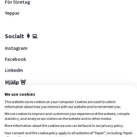
För företag
Yeppar
Socialt 👩‍💻
Instagram
Facebook
LinkedIn
Hjälp 🚨
Hjälpcenter
We use cookies
This website saves cookies on your computer. Cookies are used to collect
information about how you interact with our website and to remember you.
We use cookies to improve and customize your experience of the website, compile
Ladda ned Yepstr
statistics, and analyze our visitors on the website and in other media.
More information about the cookies we use can be found in our privacy policy.
Ladda ned Yepstr
Your consent and the cookie policy apply to all websites of "Yepstr", including: Yepstr