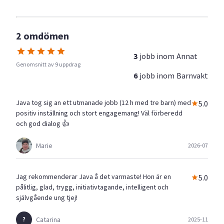
2 omdömen
3
jobb inom
Annat
Genomsnitt av 9 uppdrag
6
jobb inom
Barnvakt
Java tog sig an ett utmanade jobb (12 h med tre barn) med
5.0
positiv inställning och stort engagemang! Väl förberedd
och god dialog 👍
Marie
2026-07
Jag rekommenderar Java å det varmaste! Hon är en
5.0
pålitlig, glad, trygg, initiativtagande, intelligent och
självgående ung tjej!
Catarina
2025-11