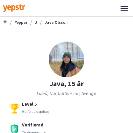
/
/
/
Yeppar
J
Java Olsson
Java, 15 år
Luleå, Norrbottens län, Sverige
Level 5
9 utförda uppdrag
Verifierad
Telefonnummer