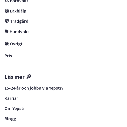
👶 Barnvakt
📖 Läxhjälp
🍃 Trädgård
🐕 Hundvakt
🛠 Övrigt
Pris
Läs mer 🔎
15-24 år och jobba via Yepstr?
Karriär
Om Yepstr
Blogg