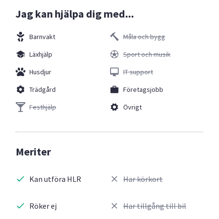
Jag kan hjälpa dig med...
Barnvakt
Måla och bygg
Läxhjälp
Sport och musik
Husdjur
IT support
Trädgård
Företagsjobb
Festhjälp
Övrigt
Meriter
Kan utföra HLR
Har körkort
Röker ej
Har tillgång till bil