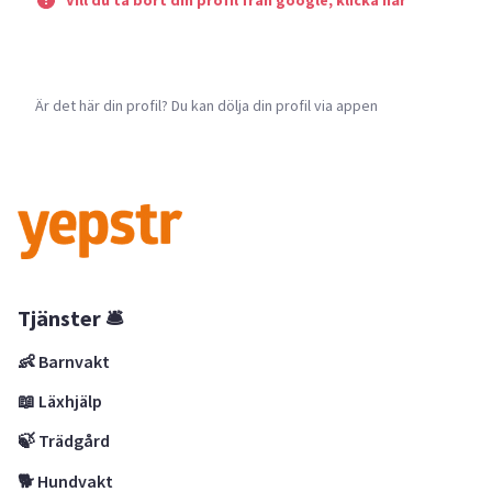
Vill du ta bort din profil från google, klicka här
Är det här din profil? Du kan dölja din profil via appen
Tjänster 🛎
👶 Barnvakt
📖 Läxhjälp
🍃 Trädgård
🐕 Hundvakt