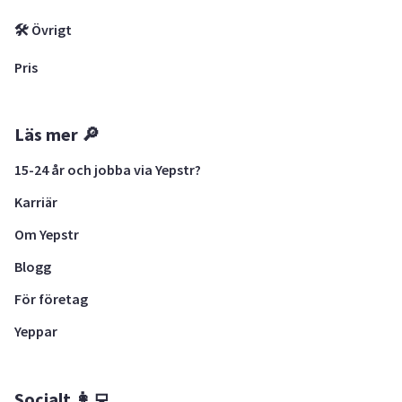
🛠 Övrigt
Pris
Läs mer 🔎
15-24 år och jobba via Yepstr?
Karriär
Om Yepstr
Blogg
För företag
Yeppar
Socialt 👩‍💻