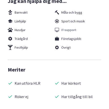
Jag kan hjälpa dig med...
Barnvakt
Måla och bygg
Läxhjälp
Sport och musik
Husdjur
IT support
Trädgård
Företagsjobb
Festhjälp
Övrigt
Meriter
Kan utföra HLR
Har körkort
Röker ej
Har tillgång till bil