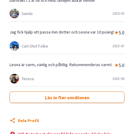
barnvakt i 2 år nu och hela familjen älskar henne!
Sanda
2025-03
Jag fick hjälp att passa min dotter och Leona var 10 poäng!
5.0
Carl-Olof Folke
2023-07
Leona är varm, vänlig och pålitlig. Rekommenderas varmt.
5.0
Teresa
2022-06
Läs in fler omdömen
Dela Profil