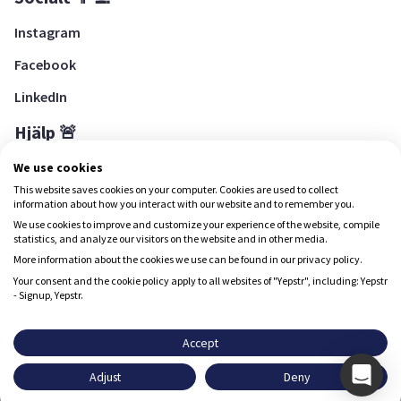
Instagram
Facebook
LinkedIn
Hjälp 🚨
Hjälpcenter
We use cookies
This website saves cookies on your computer. Cookies are used to collect
information about how you interact with our website and to remember you.
We use cookies to improve and customize your experience of the website, compile
Ladda ned Yepstr
statistics, and analyze our visitors on the website and in other media.
More information about the cookies we use can be found in our privacy policy.
Ladda ned Yepstr
Your consent and the cookie policy apply to all websites of "Yepstr", including: Yepstr
- Signup, Yepstr.
Yepstr använder cookies (kakor) för att ge dig en bättre
upplevelse.
Accept
Yepstr AB • Org. 556997-9817 • Skeppsbron 28, 111 30
Adjust
Deny
Stockholm
Godkänn