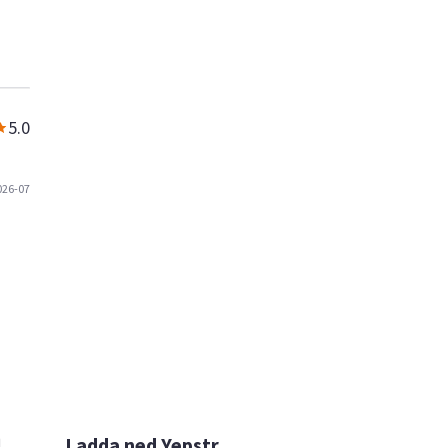
5.0
026-07

Ladda ned Yepstr