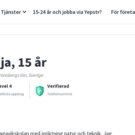
Tjänster
15-24 år och jobba via Yepstr?
För föret
ja, 15 år
ronobergs län, Sverige
evel 4
Verifierad
utförda uppdrag
Telefonnummer
agavikskolan med inriktning natur och teknik. Jag