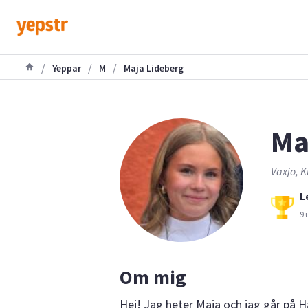
/
/
/
Yeppar
M
Maja Lideberg
Ma
Växjö, K
L
9 
Om mig
Hej! Jag heter Maja och jag går på H