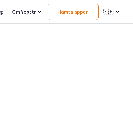
ag
Om Yepstr
Hämta appen
🇸🇪