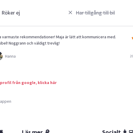
Röker ej
Har tillgång till bil
a varmaste rekommendationer! Maja är lätt att kommunicera med.
ibel! Noggrann och väldigt trevlig!
Hanna
2
 profil från google, klicka här
a appen
🛎
Läs mer 🔎
Socialt 👩‍