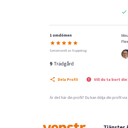
1 omdömen
Min
Flex
Genomsnitt av 9 uppdrag
9
Trädgård
Dela Profil
Vill du ta bort din
Är det här din profil? Du kan dölja din profil vi
Tjänster 