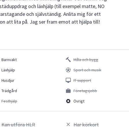
 städuppdrag och läxhjälp (till exempel matte, NO
rstagande och självständig. Anlita mig för ett
att lita på. Jag ser fram emot att hjälpa till!
Barnvakt
Måla och bygg
Läxhjälp
Sport och musik
Husdjur
IT support
Trädgård
Företagsjobb
Festhjälp
Övrigt
Kan utföra HLR
Har körkort