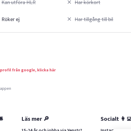
Kan utföra HLR
Har körkort
Röker ej
Har tillgång till bil
 profil från google, klicka här
a appen
🛎
Läs mer 🔎
Socialt 👩‍
15-24 år och jobba via Yepstr?
Instagram