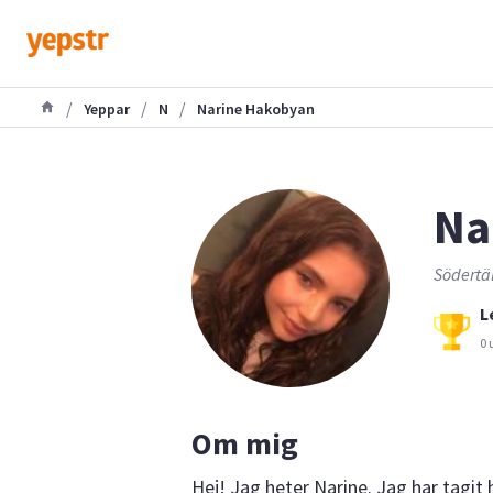
/
/
/
Yeppar
N
Narine Hakobyan
Na
Södertäl
L
0 
Om mig
Hej! Jag heter Narine. Jag har tagi