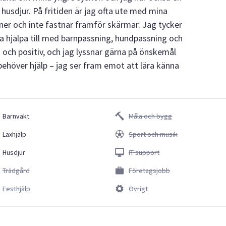
 husdjur. På fritiden är jag ofta ute med mina
er och inte fastnar framför skärmar. Jag tycker
na hjälpa till med barnpassning, hundpassning och
n och positiv, och jag lyssnar gärna på önskemål
behöver hjälp – jag ser fram emot att lära känna
Barnvakt
Måla och bygg
Läxhjälp
Sport och musik
Husdjur
IT support
Trädgård
Företagsjobb
Festhjälp
Övrigt