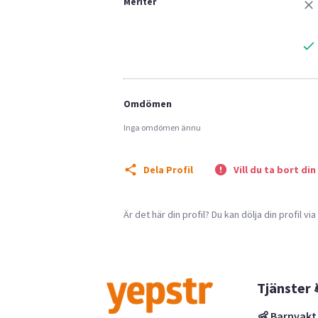
Meriter
Omdömen
Inga omdömen ännu
Dela Profil
Vill du ta bort din
Är det här din profil? Du kan dölja din profil vi
Tjänster 
👶 Barnvakt