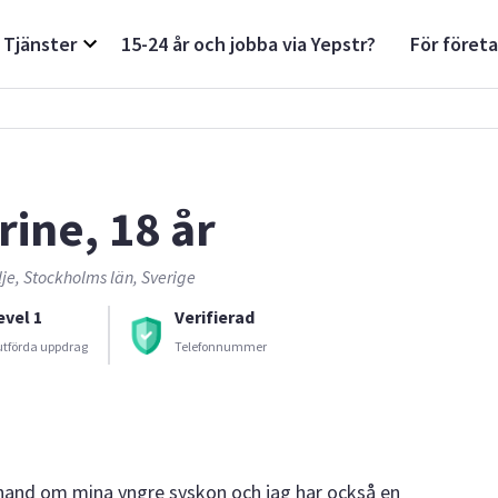
Tjänster
15-24 år och jobba via Yepstr?
För föret
rine, 18 år
je, Stockholms län, Sverige
evel 1
Verifierad
utförda uppdrag
Telefonnummer
t hand om mina yngre syskon och jag har också en