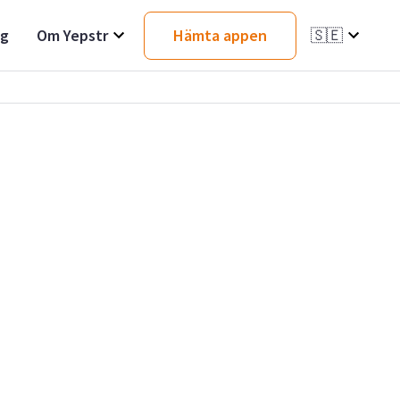
ag
Om Yepstr
Hämta appen
🇸🇪