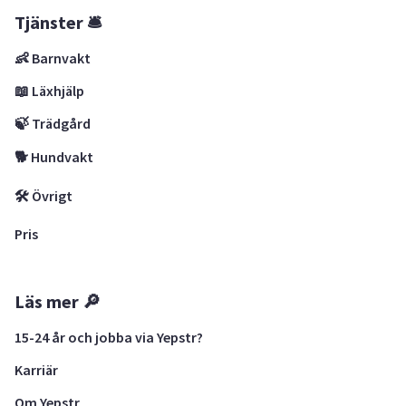
Tjänster 🛎
👶 Barnvakt
📖 Läxhjälp
🍃 Trädgård
🐕 Hundvakt
🛠 Övrigt
Pris
Läs mer 🔎
15-24 år och jobba via Yepstr?
Karriär
Om Yepstr