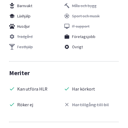
Barnvakt
Måla och bygg
Läxhjälp
Sport och musik
Husdjur
IT support
Trädgård
Företagsjobb
Festhjälp
Övrigt
Meriter
Kan utföra HLR
Har körkort
Röker ej
Har tillgång till bil