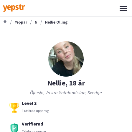
/
/
/
Yeppar
N
Nellie Olling
Nellie, 18 år
Öjersjö, Västra Götalands län, Sverige
Level 3
1 utförda uppdrag
Verifierad
Telefonnummer