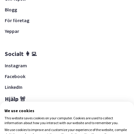
Blogg
För företag
Yeppar
Socialt 👩‍💻
Instagram
Facebook
LinkedIn
Hjälp 🚨
Hjälpcenter
We use cookies
This website saves cookies on your computer. Cookies are used to collect
information about how you interact with our website and to remember you.
We use cookies to improve and customize your experience of the website, compile
Ladda ned Yepstr