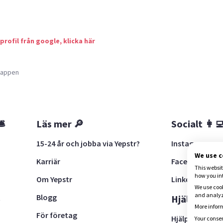
 profil från google, klicka här
a appen
🛎
Läs mer 🔎
Socialt 👩‍
15-24 år och jobba via Yepstr?
Instagram
We use 
Karriär
Facebook
This websit
how you in
Om Yepstr
LinkedIn
We use cook
and analyze
Blogg
t
Hjälp 🚨
More inform
För företag
Hjälpcenter
Your consen