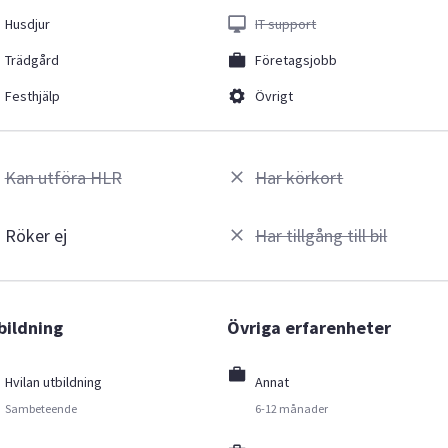
Husdjur
IT support
Trädgård
Företagsjobb
Festhjälp
Övrigt
Kan utföra HLR
Har körkort
Röker ej
Har tillgång till bil
bildning
Övriga erfarenheter
Hvilan utbildning
Annat
Sambeteende
6-12 månader