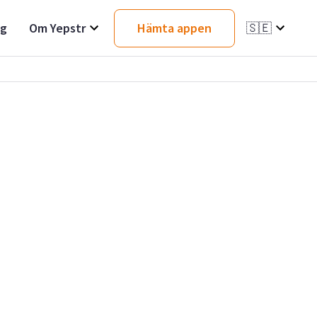
ag
Om Yepstr
Hämta appen
🇸🇪