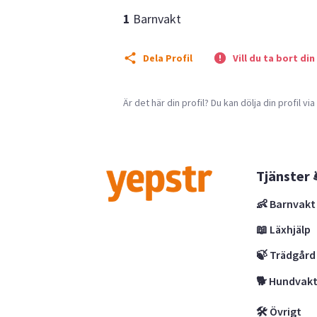
1
Barnvakt
Dela Profil
Vill du ta bort din
Är det här din profil? Du kan dölja din profil vi
Tjänster 
👶 Barnvakt
📖 Läxhjälp
🍃 Trädgård
🐕 Hundvak
🛠 Övrigt