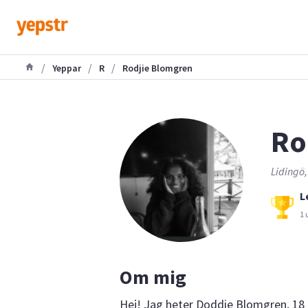
/
/
/
Yeppar
R
Rodjie Blomgren
Ro
Lidingö,
L
1 
Om mig
Hej! Jag heter Doddie Blomgren, 18 