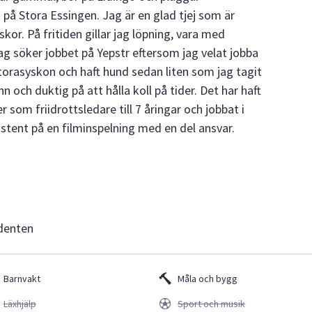
å Stora Essingen. Jag är en glad tjej som är
skor. På fritiden gillar jag löpning, vara med
g söker jobbet på Yepstr eftersom jag velat jobba
torasyskon och haft hund sedan liten som jag tagit
och duktig på att hålla koll på tider. Det har haft
 som friidrottsledare till 7 åringar och jobbat i
istent på en filminspelning med en del ansvar.
udenten
Barnvakt
Måla och bygg
Läxhjälp
Sport och musik