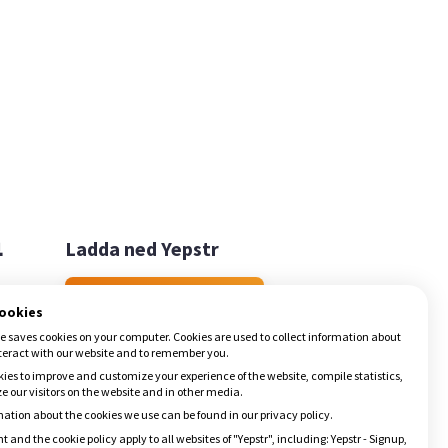

Ladda ned Yepstr
Ladda ned Yepstr
cookies
e saves cookies on your computer. Cookies are used to collect information about
teract with our website and to remember you.
ies to improve and customize your experience of the website, compile statistics,
 our visitors on the website and in other media.
ation about the cookies we use can be found in our privacy policy.
t and the cookie policy apply to all websites of "Yepstr", including: Yepstr - Signup,