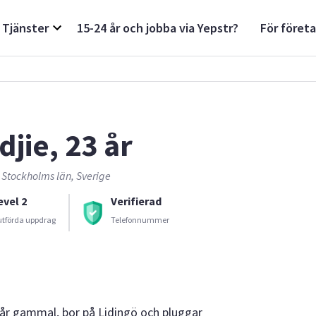
Tjänster
15-24 år och jobba via Yepstr?
För föret
djie, 23 år
 Stockholms län, Sverige
evel 2
Verifierad
utförda uppdrag
Telefonnummer
år gammal, bor på Lidingö och pluggar