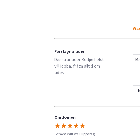
Visa
Förslagna tider
Dessa är tider
Rodjie
helst
M
vill jobba, fråga alltid om
tider.
K
Omdömen
Genomsnitt av 1 uppdrag