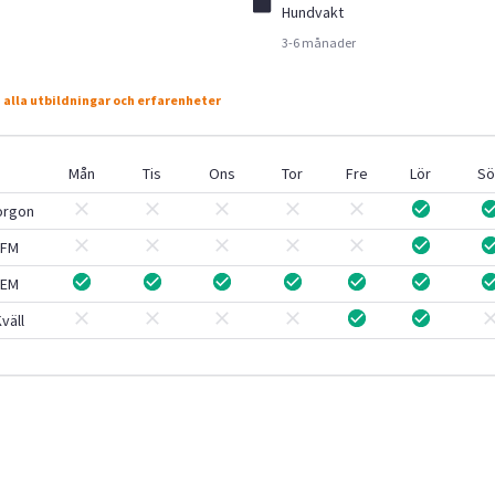
Hundvakt
3-6 månader
 alla utbildningar och erfarenheter
Mån
Tis
Ons
Tor
Fre
Lör
Sö
orgon
FM
EM
väll