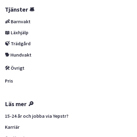
Tjänster 🛎
👶 Barnvakt
📖 Läxhjälp
🍃 Trädgård
🐕 Hundvakt
🛠 Övrigt
Pris
Läs mer 🔎
15-24 år och jobba via Yepstr?
Karriär