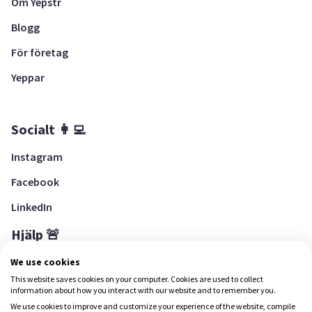
Om Yepstr
Blogg
För företag
Yeppar
Socialt 👩‍💻
Instagram
Facebook
LinkedIn
Hjälp 🚨
Hjälpcenter
We use cookies
This website saves cookies on your computer. Cookies are used to collect
information about how you interact with our website and to remember you.
We use cookies to improve and customize your experience of the website, compile