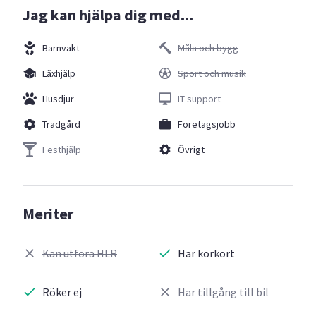
Jag kan hjälpa dig med...
Barnvakt
Måla och bygg
Läxhjälp
Sport och musik
Husdjur
IT support
Trädgård
Företagsjobb
Festhjälp
Övrigt
Meriter
Kan utföra HLR
Har körkort
Röker ej
Har tillgång till bil