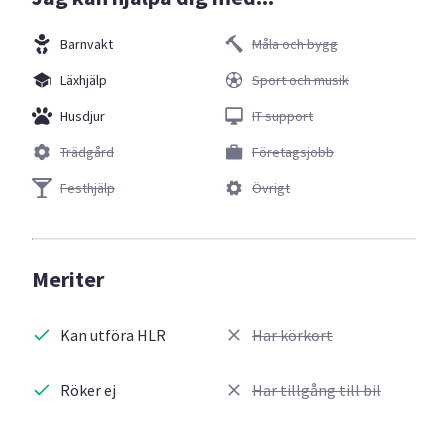
Barnvakt
Måla och bygg
Läxhjälp
Sport och musik
Husdjur
IT support
Trädgård
Företagsjobb
Festhjälp
Övrigt
Meriter
Kan utföra HLR
Har körkort
Röker ej
Har tillgång till bil