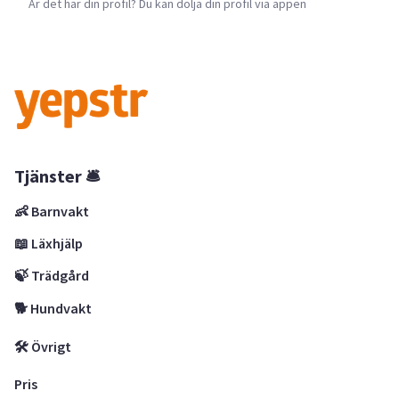
Är det här din profil? Du kan dölja din profil via appen
Tjänster 🛎
👶 Barnvakt
📖 Läxhjälp
🍃 Trädgård
🐕 Hundvakt
🛠 Övrigt
Pris