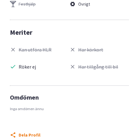
Festhjälp
Övrigt
Meriter
Kan utföra HLR
Har körkort
Röker ej
Har tillgång till bil
Omdömen
Inga omdömen ännu
Dela Profil