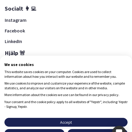
Socialt 👩‍💻
Instagram
Facebook
LinkedIn
Hjälp 🚨
Hjälpcenter
We use cookies
This website saves cookies on your computer. Cookies are used to collect
information about how you interact with our website and to remember you.
We use cookies to improve and customize your experience of the website, compile
Ladda ned Yepstr
statistics, and analyze our visitors on the website and in other media.
More information about the cookies we use can be found in our privacy policy.
Ladda ned Yepstr
Your consent and the cookie policy apply to all websites of "Yepstr", including: Yepstr
- Signup, Yepstr.
Yepstr använder cookies (kakor) för att ge dig en bättre
upplevelse.
Accept
Yepstr AB • Org. 556997-9817 • Skeppsbron 28, 111 30