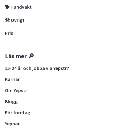
🐕 Hundvakt
🛠 Övrigt
Pris
Läs mer 🔎
15-24 år och jobba via Yepstr?
Karriär
Om Yepstr
Blogg
För företag
Yeppar