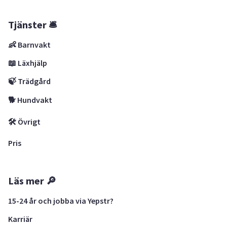
Tjänster 🛎
👶 Barnvakt
📖 Läxhjälp
🍃 Trädgård
🐕 Hundvakt
🛠 Övrigt
Pris
Läs mer 🔎
15-24 år och jobba via Yepstr?
Karriär