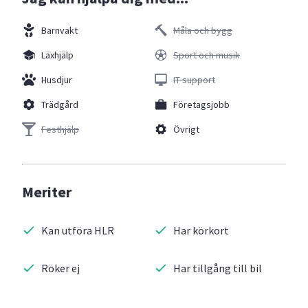
Barnvakt
Måla och bygg
Läxhjälp
Sport och musik
Husdjur
IT support
Trädgård
Företagsjobb
Festhjälp
Övrigt
Meriter
Kan utföra HLR
Har körkort
Röker ej
Har tillgång till bil